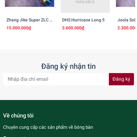
Zhang Jike Super ZLC -
DHS Hurricane Long 5
Joola Sol
Ngừng Sản Xuất
15.000.000₫
3.600.000₫
2.300.00
Đăng ký nhận tin
Đăng ký
Về chúng tôi
Chuyên cung cấp các sản phẩm về bóng bàn