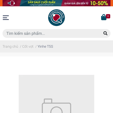
0
Trang chủ
/
Cốt vợt
/
Yinhe T5S