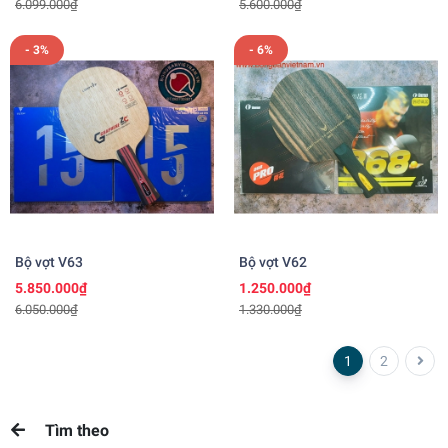
6.099.000₫
5.600.000₫
- 3%
- 6%
Bộ vợt V63
Bộ vợt V62
5.850.000₫
1.250.000₫
6.050.000₫
1.330.000₫
1
2
Tìm theo