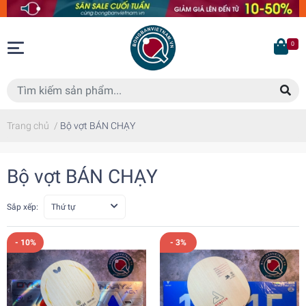
0
Trang chủ
/
Bộ vợt BÁN CHẠY
Bộ vợt BÁN CHẠY
Sắp xếp:
Thứ tự
- 10%
- 3%