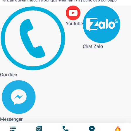
© Bản quyền thuộc về
bongbanvietnam.vn
| Cung cấp bởi
Sapo
Youtube
Chat Zalo
Gọi điện
Messenger