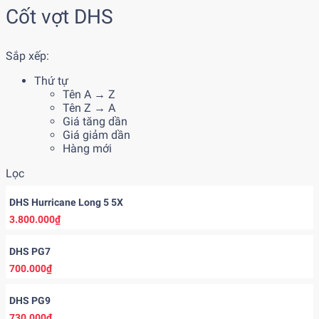
Cốt vợt DHS
Sắp xếp:
Thứ tự
Tên A → Z
Tên Z → A
Giá tăng dần
Giá giảm dần
Hàng mới
Lọc
DHS Hurricane Long 5 5X
3.800.000₫
DHS PG7
700.000₫
DHS PG9
730.000₫