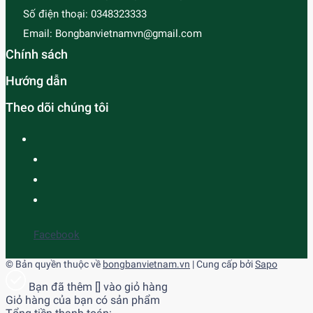
Số điện thoại:
0348323333
Email:
Bongbanvietnamvn@gmail.com
Chính sách
Hướng dẫn
Theo dõi chúng tôi
Facebook
© Bản quyền thuộc về
bongbanvietnam.vn
| Cung cấp bởi
Sapo
Bạn đã thêm [
] vào giỏ hàng
Giỏ hàng của bạn có
sản phẩm