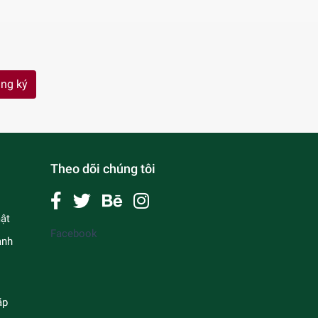
ng ký
Theo dõi chúng tôi
ật
Facebook
anh
ặp