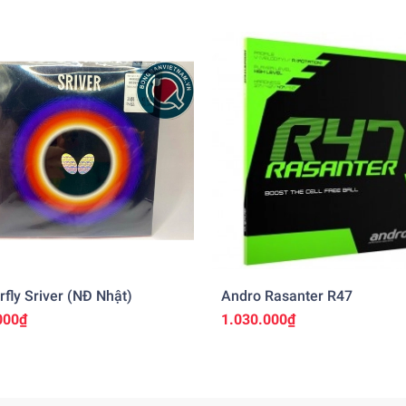
rfly Sriver (NĐ Nhật)
Andro Rasanter R47
000₫
1.030.000₫