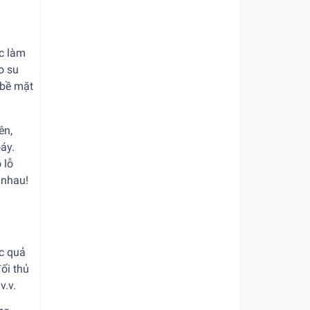
ợc làm
o su
 bề mặt
ên,
áy.
 lỗ
 nhau!
ác quả
ối thủ
v.v.