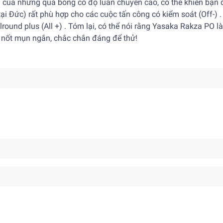
 của những quả bóng có độ luân chuyển cao, có thể khiến bạn 
i Đức) rất phù hợp cho các cuộc tấn công có kiểm soát (Off-) .
llround plus (All +) . Tóm lại, có thể nói rằng Yasaka Rakza PO l
c nốt mụn ngắn, chắc chắn đáng để thử!