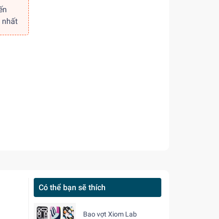
ến
 nhất
Có thể bạn sẽ thích
Bao vợt Xiom Lab