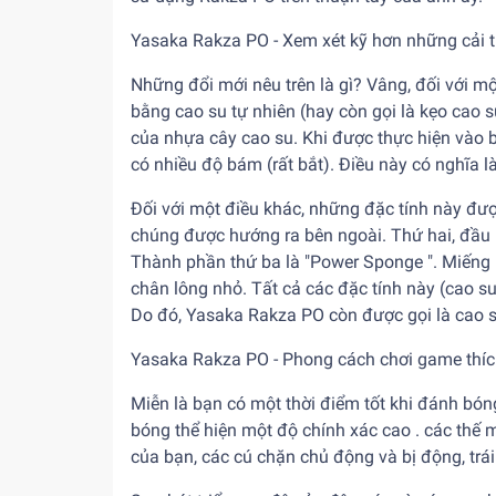
Yasaka Rakza PO - Xem xét kỹ hơn những cải ti
Những đổi mới nêu trên là gì? Vâng, đối với m
bằng cao su tự nhiên (hay còn gọi là kẹo cao 
của nhựa cây cao su. Khi được thực hiện vào b
có nhiều độ bám (rất bắt). Điều này có nghĩa là
Đối với một điều khác, những đặc tính này đư
chúng được hướng ra bên ngoài. Thứ hai, đầu
Thành phần thứ ba là "Power Sponge ". Miếng b
chân lông nhỏ. Tất cả các đặc tính này (cao s
Do đó, Yasaka Rakza PO còn được gọi là cao su
Yasaka Rakza PO - Phong cách chơi game thíc
Miễn là bạn có một thời điểm tốt khi đánh bóng
bóng thể hiện một độ chính xác cao . các thế
của bạn, các cú chặn chủ động và bị động, trái