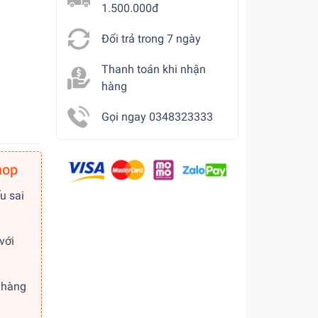
1.500.000đ
Đổi trả trong 7 ngày
Thanh toán khi nhận
hàng
Gọi ngay 0348323333
hop
u sai
với
 hàng