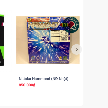
Nittaku Hammond (NĐ Nhật)
Andro Rasa
850.000₫
980.000₫