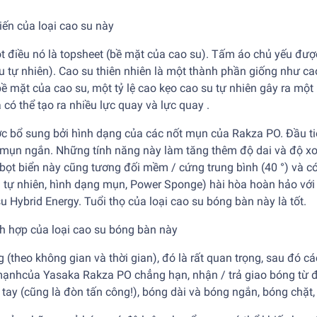
ến của loại cao su này
ột điều nó là topsheet (bề mặt của cao su). Tấm áo chủ yếu đư
su tự nhiên). Cao su thiên nhiên là một thành phần giống như ca
ề mặt của cao su, một tỷ lệ cao kẹo cao su tự nhiên gây ra một
 có thể tạo ra nhiều lực quay và lực quay .
ợc bổ sung bởi hình dạng của các nốt mụn của Rakza PO. Đầu ti
 mụn ngắn. Những tính năng này làm tăng thêm độ dai và độ xo
ọt biển này cũng tương đối mềm / cứng trung bình (40 °) và có
u tự nhiên, hình dạng mụn, Power Sponge) hài hòa hoàn hảo với
 Hybrid Energy. Tuổi thọ của loại cao su bóng bàn này là tốt.
h hợp của loại cao su bóng bàn này
 (theo không gian và thời gian), đó là rất quan trọng, sau đó c
 mạnhcủa Yasaka Rakza PO chẳng hạn, nhận / trả giao bóng từ đ
 tay (cũng là đòn tấn công!), bóng dài và bóng ngắn, bóng chặt, 