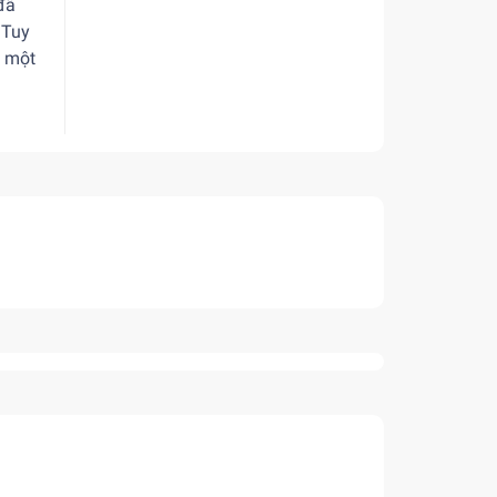
đã
 Tuy
à một