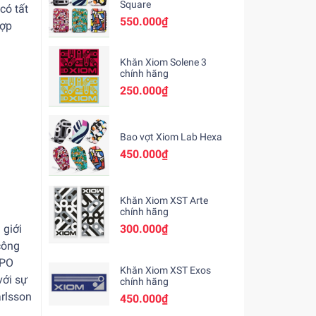
Square
có tất
550.000₫
hợp
Khăn Xiom Solene 3
chính hãng
250.000₫
Bao vợt Xiom Lab Hexa
450.000₫
Khăn Xiom XST Arte
chính hãng
 giới
300.000₫
công
 PO
Khăn Xiom XST Exos
với sự
chính hãng
arlsson
450.000₫