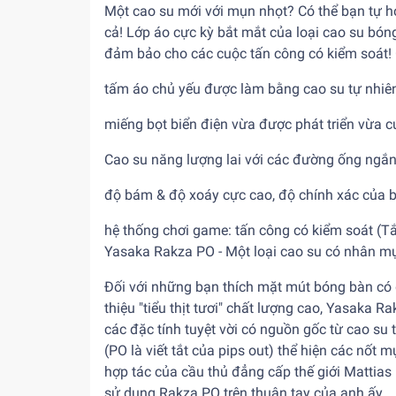
Một cao su mới với mụn nhọt? Có thể bạn tự h
cả! Lớp áo cực kỳ bắt mắt của loại cao su bó
đảm bảo cho các cuộc tấn công có kiểm soát!
tấm áo chủ yếu được làm bằng cao su tự nhiê
miếng bọt biển điện vừa được phát triển vừa c
Cao su năng lượng lai với các đường ống ngắ
độ bám & độ xoáy cực cao, độ chính xác của 
hệ thống chơi game: tấn công có kiểm soát (Tắ
Yasaka Rakza PO - Một loại cao su có nhân mụ
Đối với những bạn thích mặt mút bóng bàn có 
thiệu "tiểu thịt tươi" chất lượng cao, Yasaka 
các đặc tính tuyệt vời có nguồn gốc từ cao su
(PO là viết tắt của pips out) thể hiện các nốt 
hợp tác của cầu thủ đẳng cấp thế giới Mattias
sử dụng Rakza PO trên thuận tay của anh ấy.