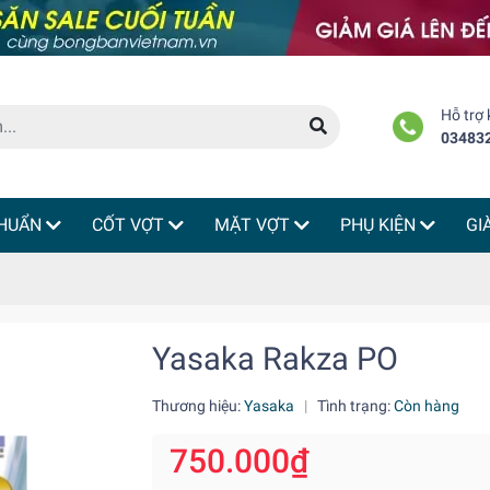
Hỗ trợ
03483
HUẨN
CỐT VỢT
MẶT VỢT
PHỤ KIỆN
GI
Yasaka Rakza PO
Thương hiệu:
Yasaka
|
Tình trạng:
Còn hàng
750.000₫