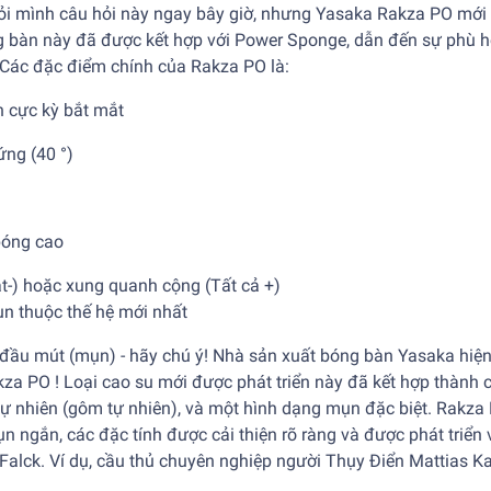
ỏi mình câu hỏi này ngay bây giờ, nhưng Yasaka Rakza PO mới 
ng bàn này đã được kết hợp với Power Sponge, dẫn đến sự phù 
 Các đặc điểm chính của Rakza PO là:
n cực kỳ bắt mắt
ứng (40 °)
n
bóng cao
t-) hoặc xung quanh cộng (Tất cả +)
n thuộc thế hệ mới nhất
đầu mút (mụn) - hãy chú ý! Nhà sản xuất bóng bàn Yasaka hiện
Rakza PO ! Loại cao su mới được phát triển này đã kết hợp thành 
 tự nhiên (gôm tự nhiên), và một hình dạng mụn đặc biệt. Rakza
mụn ngắn, các đặc tính được cải thiện rõ ràng và được phát triển 
 Falck. Ví dụ, cầu thủ chuyên nghiệp người Thụy Điển Mattias K