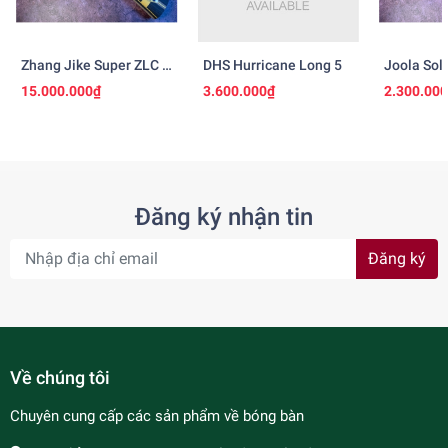
Zhang Jike Super ZLC -
DHS Hurricane Long 5
Joola Sol
Ngừng Sản Xuất
15.000.000₫
3.600.000₫
2.300.00
Đăng ký nhận tin
Đăng ký
Về chúng tôi
Chuyên cung cấp các sản phẩm về bóng bàn