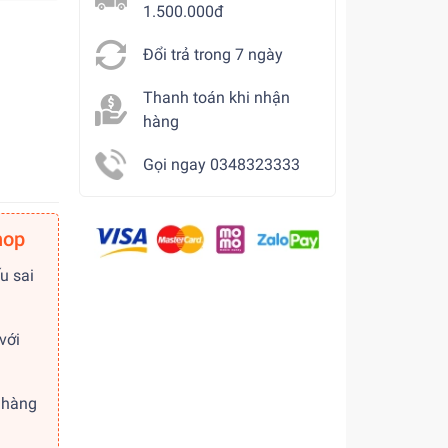
1.500.000đ
Đổi trả trong 7 ngày
Thanh toán khi nhận
hàng
Gọi ngay 0348323333
hop
u sai
với
 hàng