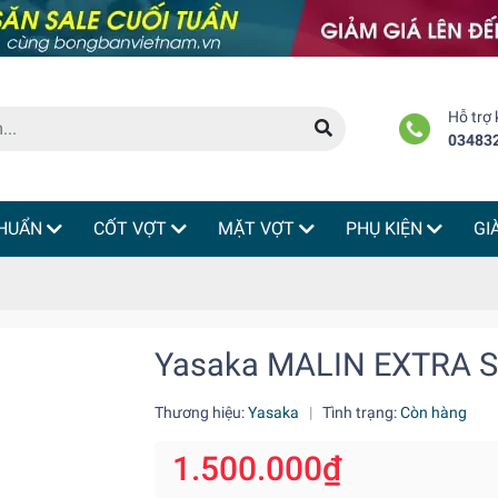
Hỗ trợ
03483
HUẨN
CỐT VỢT
MẶT VỢT
PHỤ KIỆN
GI
Yasaka MALIN EXTRA 
Thương hiệu:
Yasaka
|
Tình trạng:
Còn hàng
1.500.000₫