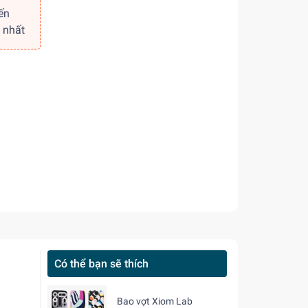
ến
 nhất
Có thể bạn sẽ thích
Bao vợt Xiom Lab