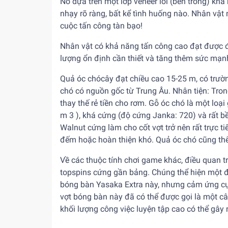
Nó dựa trên một lớp veneer lõi (bên trong) kh
nhạy rõ ràng, bất kể tình huống nào. Nhân vật 
cuộc tấn công tàn bạo!
Nhân vật có khả năng tấn công cao đạt được đ
lượng ổn định cần thiết và tăng thêm sức mạnh
Quả óc chócây đạt chiều cao 15-25 m, có trườ
chó có nguồn gốc từ Trung Âu. Nhân tiện: Tro
thay thế rẻ tiền cho rơm. Gỗ óc chó là một lo
m 3 ), khá cứng (độ cứng Janka: 720) và rất b
Walnut cứng làm cho cốt vợt trở nên rất trực ti
đếm hoặc hoàn thiện khó. Quả óc chó cũng thể 
Về các thuộc tính chơi game khác, điều quan t
topspins cứng gần bảng. Chúng thể hiện một độ
bóng bàn Yasaka Extra này, nhưng cảm ứng cực
vợt bóng bàn này đã có thể được gọi là một c
khối lượng công việc luyện tập cao có thể gây n