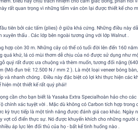
á mềm. Điều này chịu trách nhiệm cho cảm giác bóng, phản hồi 
này rất quan trọng vì những tấm ván còn lại được thiết kế cho 
ầu tiên bởi các tấm (plies) ở giữa khá cứng. Những điều này d
 xuyên thấu . Các lớp bên ngoài tương ứng với lớp Walnut .
ng hợp còn 30 m. Những cây có thể có tuổi đời lên đến 160 năm
ng quá khứ, lá có mùi thơm dễ chịu của nó được sử dụng như mộ
ại gỗ quý rất được ưa chuộng và thèm muốn, tương đối nặng (640
ền (Mô đun trẻ: 12.500 N / mm 2 ). Là một loại veneer bóng bàn,
ếp và nhanh chóng . Điều này đặc biệt có lợi khi thực hiện các kh
hiện một thiết kế rất quý phái!
rọng cần cho bạn biết là Yasaka Extra Specialhoàn hảo cho các
 chính xác tuyệt vời . Mặc dù không có Carbon tích hợp trong c
 kỳ trực tiếp là một tính năng được đánh giá cao khác. Ngày n
ây vợt cổ điển thực sự. Nó được khuyến khích cho những người 
hiều áp lực lên đối thủ của họ - bất kể tình huống nào .