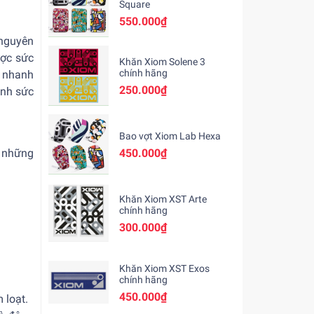
Square
550.000₫
 nguyên
ược sức
Khăn Xiom Solene 3
chính hãng
t nhanh
250.000₫
ánh sức
Bao vợt Xiom Lab Hexa
o những
450.000₫
Khăn Xiom XST Arte
chính hãng
300.000₫
Khăn Xiom XST Exos
chính hãng
450.000₫
 loạt.