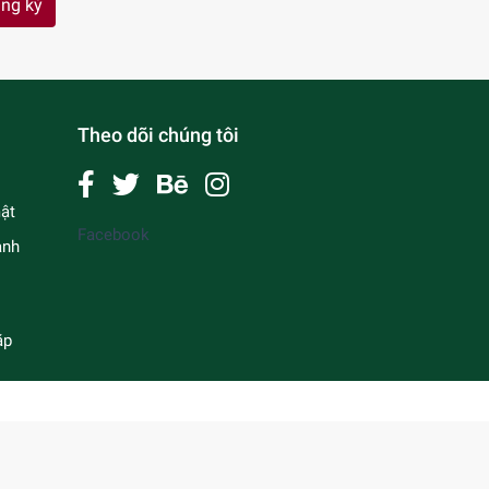
ng ký
Theo dõi chúng tôi
ật
Facebook
anh
ặp