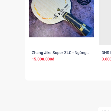
Zhang Jike Super ZLC - Ngừng
DHS 
Sản Xuất
15.000.000₫
3.60