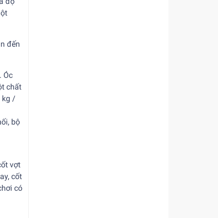
và độ
một
ẫn đến
. Óc
t chất
 kg /
ối, bộ
ốt vợt
ay, cốt
chơi có