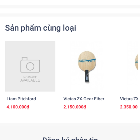
Sản phẩm cùng loại
Liam Pitchford
Victas ZX-Gear Fiber
Victas ZX
4.100.000₫
2.150.000₫
2.350.00