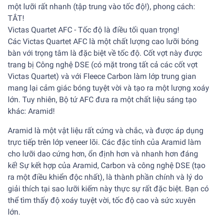
một lưỡi rất nhanh (tập trung vào tốc độ!), phong cách:
TẮT!
Victas Quartet AFC - Tốc độ là điều tối quan trọng!
Các Victas Quartet AFC là một chất lượng cao lưỡi bóng
bàn với trọng tâm là đặc biệt về tốc độ. Cốt vợt này được
trang bị Công nghệ DSE (có mặt trong tất cả các cốt vợt
Victas Quartet) và với Fleece Carbon làm lớp trung gian
mang lại cảm giác bóng tuyệt vời và tạo ra một lượng xoáy
lớn. Tuy nhiên, Bộ tứ AFC đưa ra một chất liệu sáng tạo
khác: Aramid!
Aramid là một vật liệu rất cứng và chắc, và được áp dụng
trực tiếp trên lớp veneer lõi. Các đặc tính của Aramid làm
cho lưỡi dao cứng hơn, ổn định hơn và nhanh hơn đáng
kể! Sự kết hợp của Aramid, Carbon và công nghệ DSE (tạo
ra một điều khiển độc nhất), là thành phần chính và lý do
giải thích tại sao lưỡi kiếm này thực sự rất đặc biệt. Bạn có
thể tìm thấy độ xoáy tuyệt vời, tốc độ cao và sức xuyên
lớn.