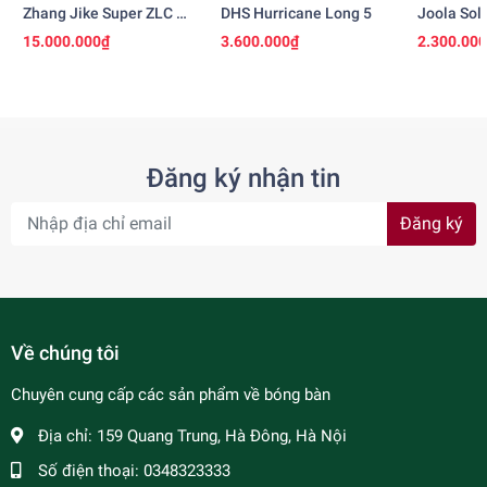
Zhang Jike Super ZLC -
DHS Hurricane Long 5
Joola Sol
Ngừng Sản Xuất
15.000.000₫
3.600.000₫
2.300.00
Đăng ký nhận tin
Đăng ký
Về chúng tôi
Chuyên cung cấp các sản phẩm về bóng bàn
Địa chỉ:
159 Quang Trung, Hà Đông, Hà Nội
Số điện thoại:
0348323333