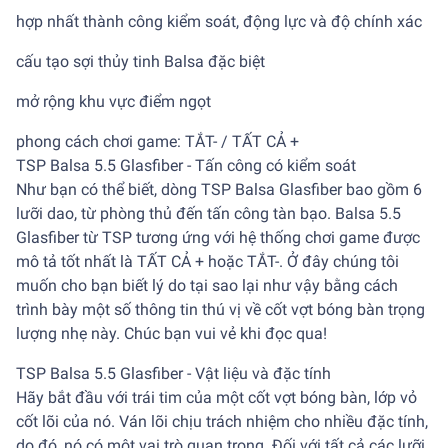
hợp nhất thành công kiểm soát, động lực và độ chính xác
cấu tạo sợi thủy tinh Balsa đặc biệt
mở rộng khu vực điểm ngọt
phong cách chơi game: TẮT- / TẤT CẢ +
TSP Balsa 5.5 Glasfiber - Tấn công có kiểm soát
Như bạn có thể biết, dòng TSP Balsa Glasfiber bao gồm 6
lưỡi dao, từ phòng thủ đến tấn công tàn bạo. Balsa 5.5
Glasfiber từ TSP tương ứng với hệ thống chơi game được
mô tả tốt nhất là TẤT CẢ + hoặc TẮT-. Ở đây chúng tôi
muốn cho bạn biết lý do tại sao lại như vậy bằng cách
trình bày một số thông tin thú vị về cốt vợt bóng bàn trọng
lượng nhẹ này. Chúc bạn vui vẻ khi đọc qua!
TSP Balsa 5.5 Glasfiber - Vật liệu và đặc tính
Hãy bắt đầu với trái tim của một cốt vợt bóng bàn, lớp vỏ
cốt lõi của nó. Ván lõi chịu trách nhiệm cho nhiều đặc tính,
do đó, nó có một vai trò quan trọng. Đối với tất cả các lưỡi