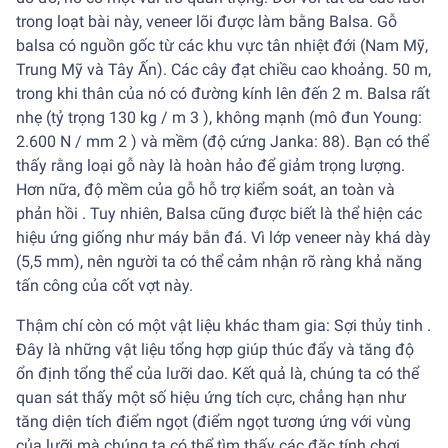
trong loạt bài này, veneer lõi được làm bằng Balsa. Gỗ
balsa có nguồn gốc từ các khu vực tân nhiệt đới (Nam Mỹ,
Trung Mỹ và Tây Ấn). Các cây đạt chiều cao khoảng. 50 m,
trong khi thân của nó có đường kính lên đến 2 m. Balsa rất
nhẹ (tỷ trọng 130 kg / m 3 ), không mạnh (mô đun Young:
2.600 N / mm 2 ) và mềm (độ cứng Janka: 88). Bạn có thể
thấy rằng loại gỗ này là hoàn hảo để giảm trọng lượng.
Hơn nữa, độ mềm của gỗ hỗ trợ kiểm soát, an toàn và
phản hồi . Tuy nhiên, Balsa cũng được biết là thể hiện các
hiệu ứng giống như máy bắn đá. Vì lớp veneer này khá dày
(5,5 mm), nên người ta có thể cảm nhận rõ ràng khả năng
tấn công của cốt vợt này.
Thậm chí còn có một vật liệu khác tham gia: Sợi thủy tinh .
Đây là những vật liệu tổng hợp giúp thúc đẩy và tăng độ
ổn định tổng thể của lưỡi dao. Kết quả là, chúng ta có thể
quan sát thấy một số hiệu ứng tích cực, chẳng hạn như
tăng diện tích điểm ngọt (điểm ngọt tương ứng với vùng
của lưỡi mà chúng ta có thể tìm thấy các đặc tính chơi