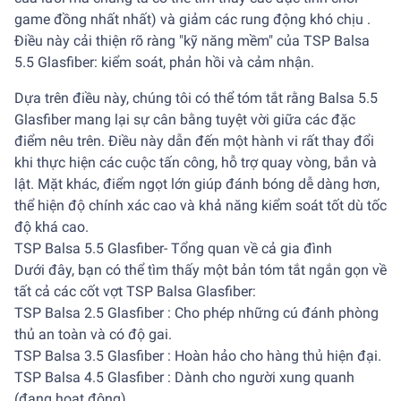
game đồng nhất nhất) và giảm các rung động khó chịu .
Điều này cải thiện rõ ràng "kỹ năng mềm" của TSP Balsa
5.5 Glasfiber: kiểm soát, phản hồi và cảm nhận.
Dựa trên điều này, chúng tôi có thể tóm tắt rằng Balsa 5.5
Glasfiber mang lại sự cân bằng tuyệt vời giữa các đặc
điểm nêu trên. Điều này dẫn đến một hành vi rất thay đổi
khi thực hiện các cuộc tấn công, hỗ trợ quay vòng, bắn và
lật. Mặt khác, điểm ngọt lớn giúp đánh bóng dễ dàng hơn,
thể hiện độ chính xác cao và khả năng kiểm soát tốt dù tốc
độ khá cao.
TSP Balsa 5.5 Glasfiber- Tổng quan về cả gia đình
Dưới đây, bạn có thể tìm thấy một bản tóm tắt ngắn gọn về
tất cả các cốt vợt TSP Balsa Glasfiber:
TSP Balsa 2.5 Glasfiber : Cho phép những cú đánh phòng
thủ an toàn và có độ gai.
TSP Balsa 3.5 Glasfiber : Hoàn hảo cho hàng thủ hiện đại.
TSP Balsa 4.5 Glasfiber : Dành cho người xung quanh
(đang hoạt động).