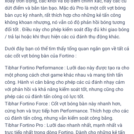
xoay tròn động, các khối và bộ đếm chính xác, hay các cú
dứt điểm và bắn tàn bạo. Mặc dù Pro là một cốt vợt bóng
bàn cực kỳ nhanh, rất thích hợp cho những kẻ tấn công
không khoan nhượng, nó vẫn có độ phản hồi bóng tương
đối tốt . Điều này cho phép kiểm soát đầy đủ khi giao bóng
/ trả lại hoặc khi thực hiện các cú đánh thụ động khác.
Dưới đây bạn có thể tìm thấy tổng quan ngắn gọn về tất cả
các cốt vợt bóng bàn của Fortino :
Tibhar Fortino Performance : Lưỡi dao này được tạo ra cho
một phong cách chơi game khác nhau và mang tính tấn
công. Hành vi cân bằng cho phép các cú đánh nhạy cảm
với phản hồi và khả năng kiểm soát tốt, nhưng cũng cho
phép các cú đánh tấn công có lực tốt.
Tibhar Fortino Force : Cốt vợt bóng bàn này nhanh hơn,
cứng hơn và trực tiếp hơn Performance. Thích hợp cho các
cú đánh tấn công, nhưng vẫn kiểm soát công bằng.
Tibhar Fortino Pro : Lưỡi dao nhanh nhất, mạnh nhất và
trực tiếp nhất trong dòng Fortino. Dành cho những kẻ tấn