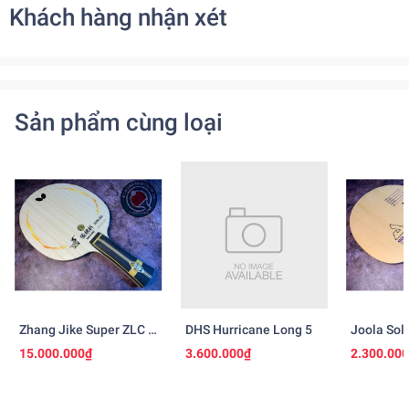
Khách hàng nhận xét
Sản phẩm cùng loại
Zhang Jike Super ZLC -
DHS Hurricane Long 5
Joola Sol
Ngừng Sản Xuất
15.000.000₫
3.600.000₫
2.300.00