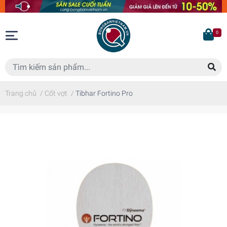
0
Trang chủ
/
Cốt vợt
/
Tibhar Fortino Pro