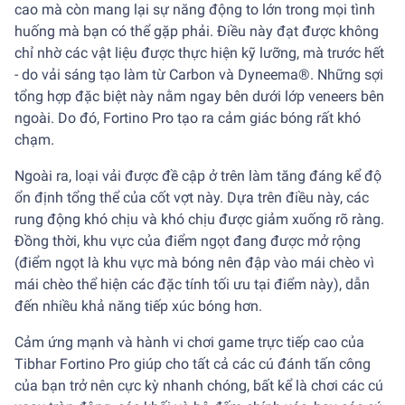
cao mà còn mang lại sự năng động to lớn trong mọi tình
huống mà bạn có thể gặp phải. Điều này đạt được không
chỉ nhờ các vật liệu được thực hiện kỹ lưỡng, mà trước hết
- do vải sáng tạo làm từ Carbon và Dyneema®. Những sợi
tổng hợp đặc biệt này nằm ngay bên dưới lớp veneers bên
ngoài. Do đó, Fortino Pro tạo ra cảm giác bóng rất khó
chạm.
Ngoài ra, loại vải được đề cập ở trên làm tăng đáng kể độ
ổn định tổng thể của cốt vợt này. Dựa trên điều này, các
rung động khó chịu và khó chịu được giảm xuống rõ ràng.
Đồng thời, khu vực của điểm ngọt đang được mở rộng
(điểm ngọt là khu vực mà bóng nên đập vào mái chèo vì
mái chèo thể hiện các đặc tính tối ưu tại điểm này), dẫn
đến nhiều khả năng tiếp xúc bóng hơn.
Cảm ứng mạnh và hành vi chơi game trực tiếp cao của
Tibhar Fortino Pro giúp cho tất cả các cú đánh tấn công
của bạn trở nên cực kỳ nhanh chóng, bất kể là chơi các cú