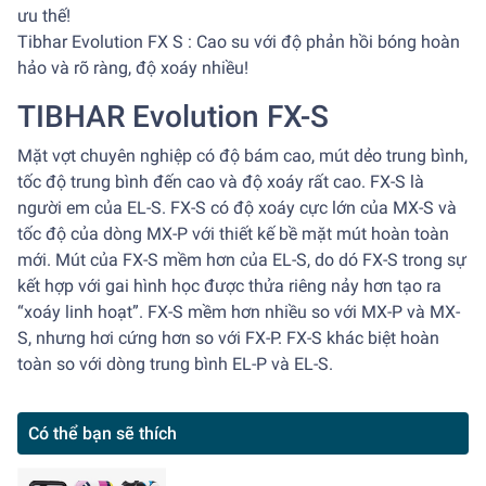
ưu thế!
Tibhar Evolution FX S : Cao su với độ phản hồi bóng hoàn
hảo và rõ ràng, độ xoáy nhiều!
TIBHAR Evolution FX-S
Mặt vợt chuyên nghiệp có độ bám cao, mút dẻo trung bình,
tốc độ trung bình đến cao và độ xoáy rất cao. FX-S là
người em của EL-S. FX-S có độ xoáy cực lớn của MX-S và
tốc độ của dòng MX-P với thiết kế bề mặt mút hoàn toàn
mới. Mút của FX-S mềm hơn của EL-S, do dó FX-S trong sự
kết hợp với gai hình học được thửa riêng nảy hơn tạo ra
“xoáy linh hoạt”. FX-S mềm hơn nhiều so với MX-P và MX-
S, nhưng hơi cứng hơn so với FX-P. FX-S khác biệt hoàn
toàn so với dòng trung bình EL-P và EL-S.
Có thể bạn sẽ thích