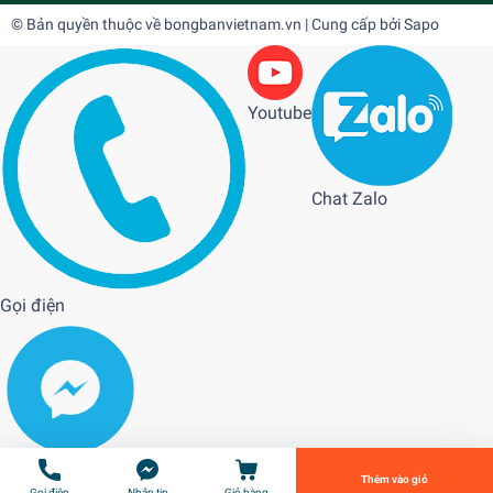
© Bản quyền thuộc về
bongbanvietnam.vn
| Cung cấp bởi
Sapo
Youtube
Chat Zalo
Gọi điện
TIBHAR Evolution FX-S
980.000₫
undefined
Tiến Hành Thanh Toán
Messenger
Thêm vào giỏ
Gọi điện
Nhắn tin
Giỏ hàng