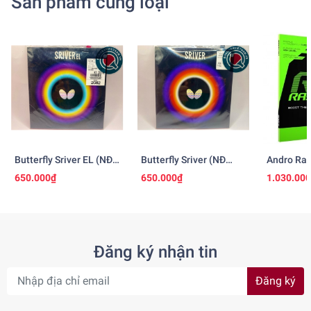
Sản phẩm cùng loại
Butterfly Sriver EL (NĐ
Butterfly Sriver (NĐ
Andro Ras
Nhật)
Nhật)
650.000₫
650.000₫
1.030.00
Đăng ký nhận tin
Đăng ký