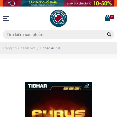
0
Trang chủ
/
Mặt vợt
/
Tibhar Aurus