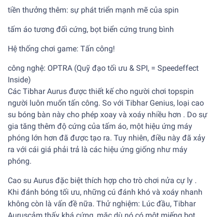
tiền thưởng thêm: sự phát triển mạnh mẽ của spin
tấm áo tương đối cứng, bọt biển cứng trung bình
Hệ thống chơi game: Tấn công!
công nghệ: OPTRA (Quỹ đạo tối ưu & SPI, = Speedeffect
Inside)
Các Tibhar Aurus được thiết kế cho người chơi topspin
người luôn muốn tấn công. So với Tibhar Genius, loại cao
su bóng bàn này cho phép xoay và xoáy nhiều hơn . Do sự
gia tăng thêm độ cứng của tấm áo, một hiệu ứng máy
phóng lớn hơn đã được tạo ra. Tuy nhiên, điều này đã xảy
ra với cái giá phải trả là các hiệu ứng giống như máy
phóng.
Cao su Aurus đặc biệt thích hợp cho trò chơi nửa cự ly .
Khi đánh bóng tối ưu, những cú đánh khó và xoáy nhanh
không còn là vấn đề nữa. Thử nghiệm: Lúc đầu, Tibhar
Auruscảm thấy khá cứng, mặc dù nó có một miếng bọt