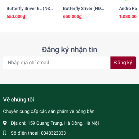
Butterfly Sriver EL (NĐ
Butterfly Sriver (NĐ
Andro Ras
Nhật)
Nhật)
650.000₫
650.000₫
1.030.00
Đăng ký nhận tin
Đăng ký
Về chúng tôi
Chuyên cung cấp các sản phẩm về bóng bàn
Địa chỉ:
159 Quang Trung, Hà Đông, Hà Nội
Số điện thoại:
0348323333