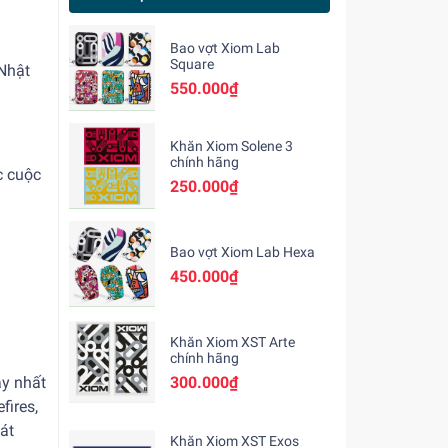
Bao vợt Xiom Lab
Square
Nhật
550.000₫
Khăn Xiom Solene 3
chính hãng
c cuộc
250.000₫
Bao vợt Xiom Lab Hexa
450.000₫
Khăn Xiom XST Arte
chính hãng
ạy nhất
300.000₫
fires,
át
Khăn Xiom XST Exos