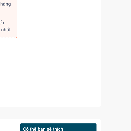
 hàng
ến
 nhất
Có thể bạn sẽ thích