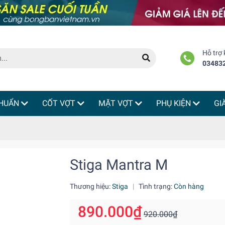
Hỗ trợ
03483
HUẨN
CỐT VỢT
MẶT VỢT
PHỤ KIỆN
GI
Stiga Mantra M
Thương hiệu:
Stiga
|
Tình trạng:
Còn hàng
890.000₫
920.000₫