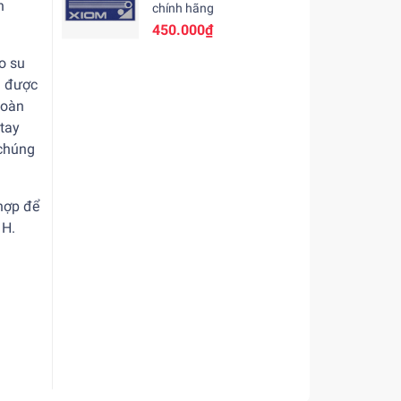
n
chính hãng
450.000₫
o su
g được
hoàn
 tay
 chúng
 hợp để
 H.