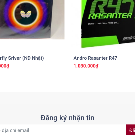
rfly Sriver (NĐ Nhật)
Andro Rasanter R47
000₫
1.030.000₫
Đăng ký nhận tin
Đă