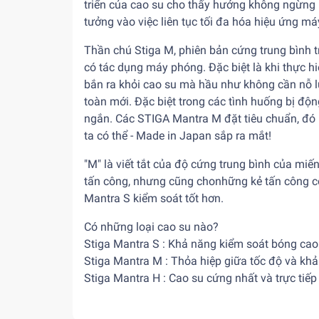
triển của cao su cho thấy hướng không ngừng n
tưởng vào việc liên tục tối đa hóa hiệu ứng 
Thần chú Stiga M, phiên bản cứng trung bình t
có tác dụng máy phóng. Đặc biệt là khi thực h
bắn ra khỏi cao su mà hầu như không cần nỗ lự
toàn mới. Đặc biệt trong các tình huống bị độ
ngắn. Các STIGA Mantra M đặt tiêu chuẩn, đó là
ta có thể - Made in Japan sắp ra mắt!
"M" là viết tắt của độ cứng trung bình của miế
tấn công, nhưng cũng chonhững kẻ tấn công có
Mantra S kiểm soát tốt hơn.
Có những loại cao su nào?
Stiga Mantra S : Khả năng kiểm soát bóng cao 
Stiga Mantra M : Thỏa hiệp giữa tốc độ và khả
Stiga Mantra H : Cao su cứng nhất và trực tiếp 