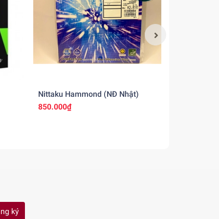
Nittaku Hammond (NĐ Nhật)
Andro Rasa
850.000₫
980.000₫
ng ký