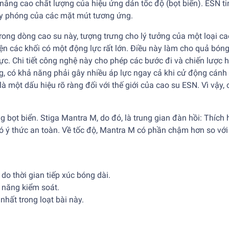
âng cao chất lượng của hiệu ứng dán tốc độ (bọt biển). ESN ti
máy phóng của các mặt mút tương ứng.
rong dòng cao su này, tượng trưng cho lý tưởng của một loại ca
iện các khối có một động lực rất lớn. Điều này làm cho quả bón
c. Chi tiết công nghệ này cho phép các bước đi và chiến lược 
ng, có khả năng phải gây nhiều áp lực ngay cả khi cử động cánh
 một dấu hiệu rõ ràng đối với thế giới của cao su ESN. Vì vậy,
ng bọt biển. Stiga Mantra M, do đó, là trung gian đàn hồi: Thích
 ý thức an toàn. Về tốc độ, Mantra M có phần chậm hơn so với
do thời gian tiếp xúc bóng dài.
 năng kiểm soát.
nhất trong loạt bài này.