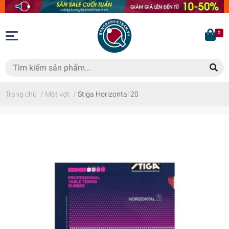
0
Trang chủ
/
Mặt vợt
/
Stiga Horizontal 20