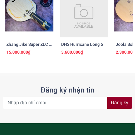
Zhang Jike Super ZLC -
DHS Hurricane Long 5
Joola Sol
Ngừng Sản Xuất
15.000.000₫
3.600.000₫
2.300.00
Đăng ký nhận tin
Đăng ký