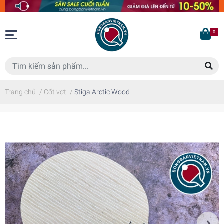
0
Trang chủ
/
Cốt vợt
/
Stiga Arctic Wood