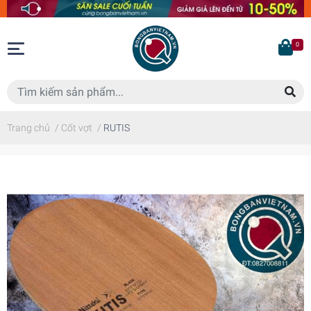
0
Trang chủ
/
Cốt vợt
/
RUTIS