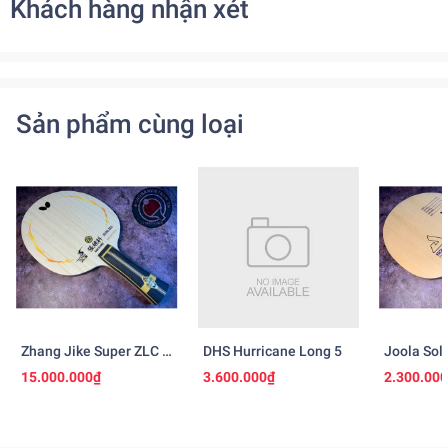
Khách hàng nhận xét
Sản phẩm cùng loại
Zhang Jike Super ZLC -
DHS Hurricane Long 5
Joola Sol
Ngừng Sản Xuất
15.000.000₫
3.600.000₫
2.300.00