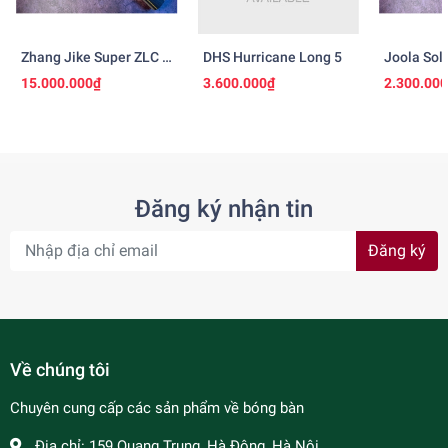
Zhang Jike Super ZLC -
DHS Hurricane Long 5
Joola Sol
Ngừng Sản Xuất
15.000.000₫
3.600.000₫
2.300.00
Đăng ký nhận tin
Đăng ký
Về chúng tôi
Chuyên cung cấp các sản phẩm về bóng bàn
Địa chỉ:
159 Quang Trung, Hà Đông, Hà Nội