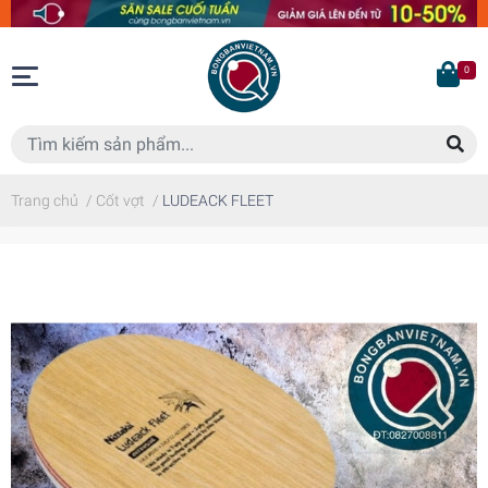
0
Trang chủ
/
Cốt vợt
/
LUDEACK FLEET