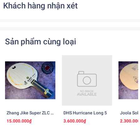
Khách hàng nhận xét
Sản phẩm cùng loại
Zhang Jike Super ZLC -
DHS Hurricane Long 5
Joola Sol
Ngừng Sản Xuất
15.000.000₫
3.600.000₫
2.300.00