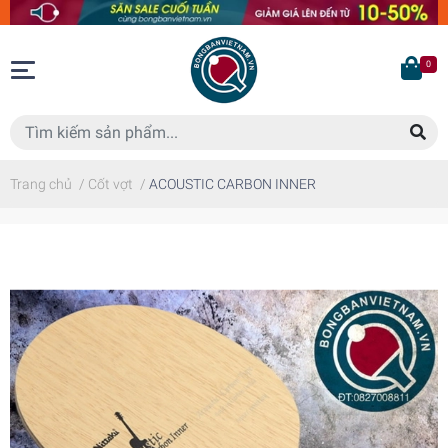
0
Trang chủ
/
Cốt vợt
/
ACOUSTIC CARBON INNER