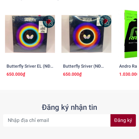
Butterfly Sriver EL (NĐ
Butterfly Sriver (NĐ
Andro Ras
Nhật)
Nhật)
650.000₫
650.000₫
1.030.00
Đăng ký nhận tin
Đăng ký