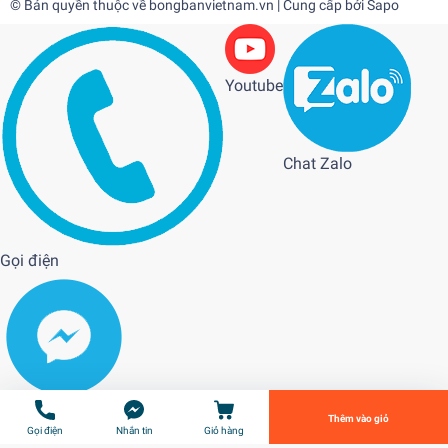
© Bản quyền thuộc về
bongbanvietnam.vn
| Cung cấp bởi
Sapo
Youtube
Chat Zalo
Gọi điện
Mizuno Q4
1.350.000₫
undefined
Tiến Hành Thanh Toán
Messenger
Thêm vào giỏ
Gọi điện
Nhắn tin
Giỏ hàng