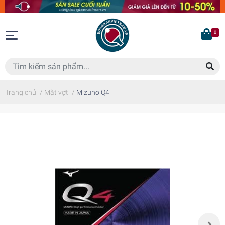
0
Trang chủ
/
Mặt vợt
/
Mizuno Q4