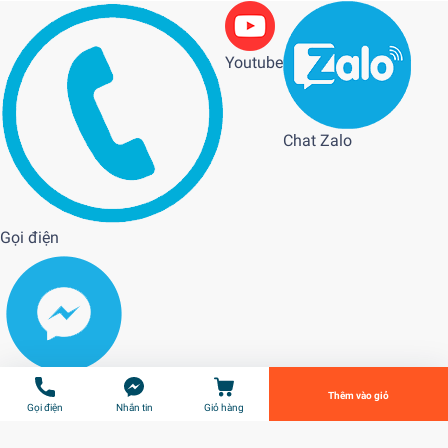
Youtube
Chat Zalo
Gọi điện
MIMA ITO CARBON
3.600.000₫
undefined
Tiến Hành Thanh Toán
Messenger
Thêm vào giỏ
Gọi điện
Nhắn tin
Giỏ hàng