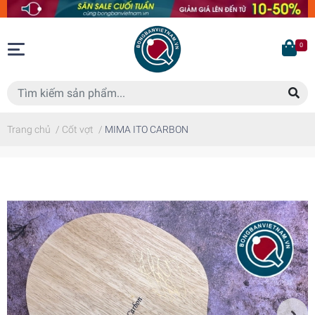
0
Trang chủ
/
Cốt vợt
/
MIMA ITO CARBON