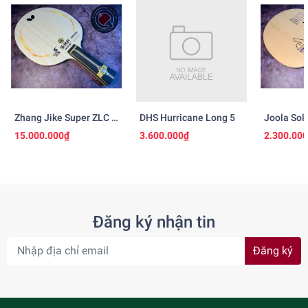
Zhang Jike Super ZLC -
DHS Hurricane Long 5
Joola Sol
Ngừng Sản Xuất
15.000.000₫
3.600.000₫
2.300.00
Đăng ký nhận tin
Đăng ký