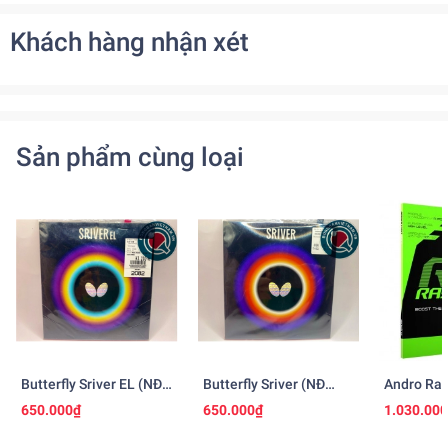
Khách hàng nhận xét
Sản phẩm cùng loại
Butterfly Sriver EL (NĐ
Butterfly Sriver (NĐ
Andro Ras
Nhật)
Nhật)
650.000₫
650.000₫
1.030.00