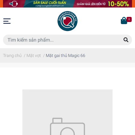
0
Trang chủ
/
Mặt vợt
/
Mặt gai thủ Magic 66