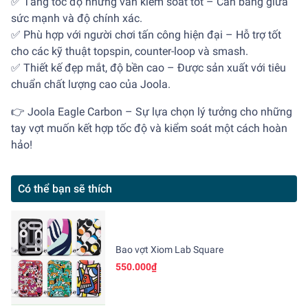
✅ Tăng tốc độ nhưng vẫn kiểm soát tốt – Cân bằng giữa
sức mạnh và độ chính xác.
✅ Phù hợp với người chơi tấn công hiện đại – Hỗ trợ tốt
cho các kỹ thuật topspin, counter-loop và smash.
✅ Thiết kế đẹp mắt, độ bền cao – Được sản xuất với tiêu
chuẩn chất lượng cao của Joola.
👉 Joola Eagle Carbon – Sự lựa chọn lý tưởng cho những
tay vợt muốn kết hợp tốc độ và kiểm soát một cách hoàn
hảo!
Có thể bạn sẽ thích
Bao vợt Xiom Lab Square
550.000₫