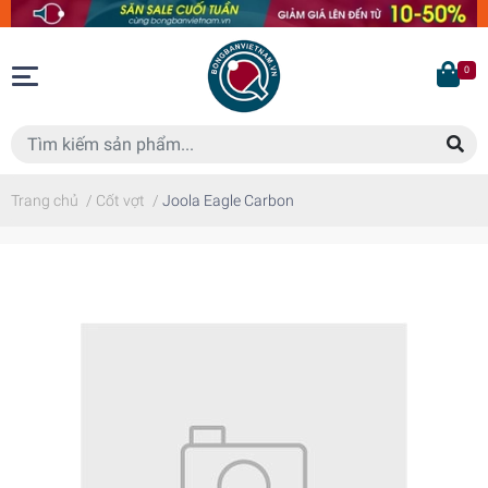
0
Trang chủ
/
Cốt vợt
/
Joola Eagle Carbon