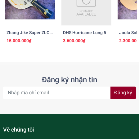
Zhang Jike Super ZLC -
DHS Hurricane Long 5
Joola Sol
Ngừng Sản Xuất
15.000.000₫
3.600.000₫
2.300.00
Đăng ký nhận tin
Đăng ký
Về chúng tôi