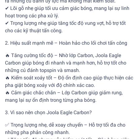
ra những cú đánh uy lực mà không mất kiểm soát.
✔ Lõi gỗ nhẹ giúp tối ưu cảm giác bóng, mang lại sự linh
hoạt trong các pha xử lý.
✔ Trọng lượng nhẹ giúp tăng tốc độ vung vợt, hỗ trợ tốt
cho các kỹ thuật tấn công.
2. Hiệu suất mạnh mẽ – Hoàn hảo cho lối chơi tấn công
🔥 Tăng cường tốc độ – Nhờ lớp Carbon, Joola Eagle
Carbon giúp bóng đi nhanh và mạnh hơn, hỗ trợ tốt cho
những cú đánh topspin và smash.
🔥 Kiểm soát xoáy tốt – Độ ổn định cao giúp thực hiện các
pha giật bóng xoáy với độ chính xác cao.
🔥 Cảm giác chắc chắn – Lớp Carbon giúp giảm rung,
mang lại sự ổn định trong từng pha bóng.
3. Vì sao nên chọn Joola Eagle Carbon?
✅ Trọng lượng nhẹ, dễ xoay chuyển – Hỗ trợ tối đa cho
những pha phản công nhanh.