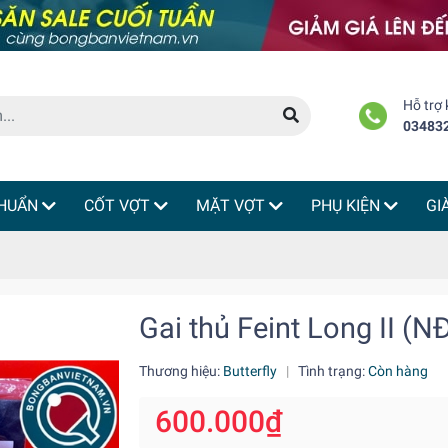
Hỗ trợ
03483
HUẨN
CỐT VỢT
MẶT VỢT
PHỤ KIỆN
GI
Gai thủ Feint Long II (N
Thương hiệu:
Butterfly
|
Tình trạng:
Còn hàng
600.000₫