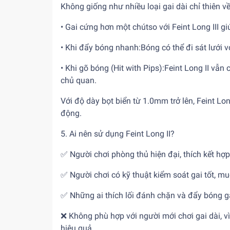
Không giống như nhiều loại gai dài chỉ thiên về
• Gai cứng hơn một chútso với Feint Long III
• Khi đẩy bóng nhanh:Bóng có thể đi sát lưới 
• Khi gõ bóng (Hit with Pips):Feint Long II vẫn
chủ quan.
Với độ dày bọt biển từ 1.0mm trở lên, Feint Lo
động.
5. Ai nên sử dụng Feint Long II?
✅ Người chơi phòng thủ hiện đại, thích kết hợ
✅ Người chơi có kỹ thuật kiểm soát gai tốt, m
✅ Những ai thích lối đánh chặn và đẩy bóng gâ
❌ Không phù hợp với người mới chơi gai dài, vì 
hiệu quả.