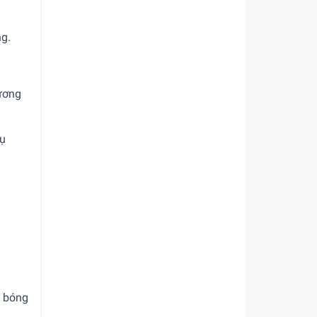
ng.
hương
hụ
t bóng