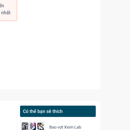
ến
 nhất
Có thể bạn sẽ thích
Bao vợt Xiom Lab