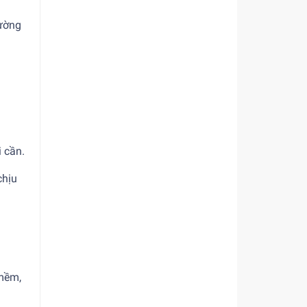
cường
 cần.
chịu
 mềm,