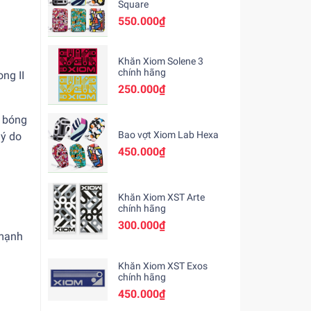
Square
550.000₫
Khăn Xiom Solene 3
chính hãng
ong II
250.000₫
t bóng
Bao vợt Xiom Lab Hexa
lý do
450.000₫
Khăn Xiom XST Arte
chính hãng
300.000₫
 mạnh
Khăn Xiom XST Exos
chính hãng
450.000₫