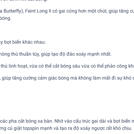
ủa Butterfly), Feint Long II có gai cứng hơn một chút, giúp tăng 
 bóng.
ày bọt biển khác nhau:
phòng thủ thuần túy, giúp tạo độ đảo xoáy mạnh nhất.
ủ linh hoạt, vừa có thể cắt bóng sâu vừa có thể phản công khi
i, giúp tăng cường cảm giác bóng mà không làm mất đi sự khó 
g các pha cắt bóng xa bàn. Nhờ vào cấu trúc gai dài và bọt biển
ững cú giật topspin mạnh và tạo ra độ xoáy ngược rất khó chịu.