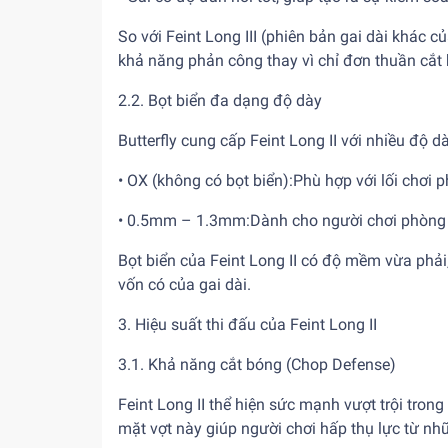
So với Feint Long III (phiên bản gai dài khác c
khả năng phản công thay vì chỉ đơn thuần cắt
2.2. Bọt biển đa dạng độ dày
Butterfly cung cấp Feint Long II với nhiều độ d
• OX (không có bọt biển):Phù hợp với lối chơi 
• 0.5mm – 1.3mm:Dành cho người chơi phòng th
Bọt biển của Feint Long II có độ mềm vừa phả
vốn có của gai dài.
3. Hiệu suất thi đấu của Feint Long II
3.1. Khả năng cắt bóng (Chop Defense)
Feint Long II thể hiện sức mạnh vượt trội tron
mặt vợt này giúp người chơi hấp thụ lực từ nh