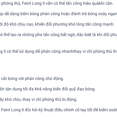
 phòng thủ, Feint Long II vẫn có thể tấn công hiệu quảkhi cần.
 giúp dễ dàng bấm bóng phản công hoặc đánh trả bóng xoáy nga
với độ khó chịu cao, khiến đối phương khó lòng tấn công mạnh.
 có thể tạo ra những pha tấn công bất ngờ, đặc biệt là khi đối p
ng II có thể sử dụng để phản công nhanhthay vì chỉ phòng thủ t
p cắt bóng với phản công chủ động.
uốn tận dụng tối đa khả năng biến đổi quỹ đạo bóng.
y khó chịu, thay vì chỉ phòng thủ bị động.
Feint Long II đòi hỏi kỹ thuật điều chỉnh cổ tay tốt để kiểm soá