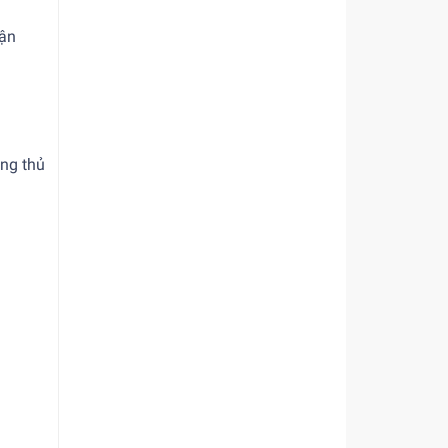
rận
òng thủ