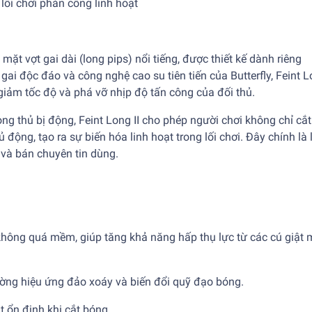
lối chơi phản công linh hoạt
mặt vợt gai dài (long pips) nổi tiếng, được thiết kế dành riêng
 gai độc đáo và công nghệ cao su tiên tiến của Butterfly, Feint L
iảm tốc độ và phá vỡ nhịp độ tấn công của đối thủ.
ng thủ bị động, Feint Long II cho phép người chơi không chỉ cắ
ộng, tạo ra sự biến hóa linh hoạt trong lối chơi. Đây chính là 
 và bán chuyên tin dùng.
 không quá mềm, giúp tăng khả năng hấp thụ lực từ các cú giật
ường hiệu ứng đảo xoáy và biến đổi quỹ đạo bóng.
át ổn định khi cắt bóng.