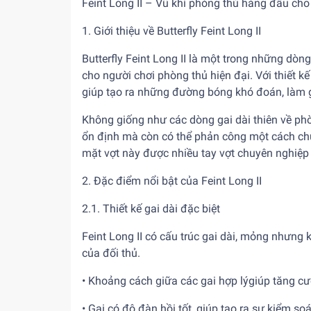
Feint Long II – Vũ khí phòng thủ hàng đầu cho 
1. Giới thiệu về Butterfly Feint Long II
Butterfly Feint Long II là một trong những dòng 
cho người chơi phòng thủ hiện đại. Với thiết kế
giúp tạo ra những đường bóng khó đoán, làm g
Không giống như các dòng gai dài thiên về phò
ổn định mà còn có thể phản công một cách chủ đ
mặt vợt này được nhiều tay vợt chuyên nghiệp
2. Đặc điểm nổi bật của Feint Long II
2.1. Thiết kế gai dài đặc biệt
Feint Long II có cấu trúc gai dài, mỏng nhưng
của đối thủ.
• Khoảng cách giữa các gai hợp lýgiúp tăng c
• Gai có độ đàn hồi tốt, giúp tạo ra sự kiểm so