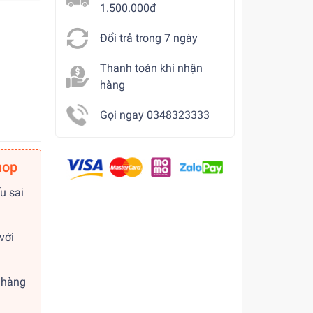
1.500.000đ
Đổi trả trong 7 ngày
Thanh toán khi nhận
hàng
Gọi ngay 0348323333
hop
u sai
với
 hàng