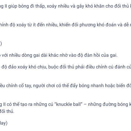
g II giúp bóng đi thấp, xoáy nhiều và gây khó khăn cho đối thủ k
 chỉnh độ xoáy từ ít đến nhiều, khiến đối phương khó đoán và dễ
)
o với nhiều dòng gai dài khác nhờ vào độ đàn hồi của gai.
 độ đảo xoáy khó chịu, buộc đối thủ phải điều chỉnh cú đánh c
iều chỉnh cổ tay, người chơi có thể đẩy bóng nhanh hoặc biến đ
g II có thể tạo ra những cú “knuckle ball” – những đường bóng
ối thủ.
lay)