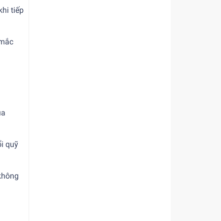
hi tiếp
 mắc
ủa
ổi quỹ
 không