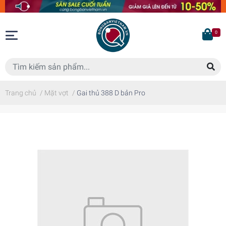
0
Trang chủ
/
Mặt vợt
/
Gai thủ 388 D bản Pro