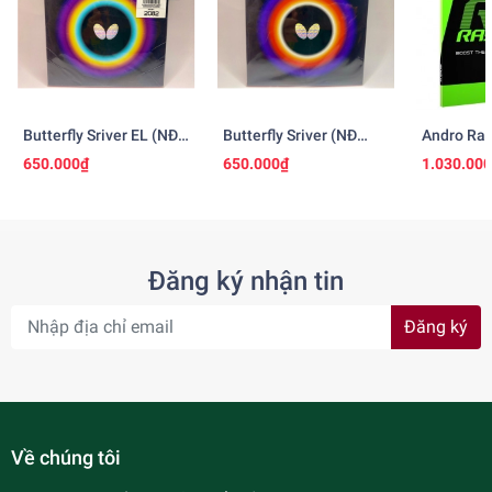
Butterfly Sriver EL (NĐ
Butterfly Sriver (NĐ
Andro Ras
Nhật)
Nhật)
650.000₫
650.000₫
1.030.00
Đăng ký nhận tin
Đăng ký
Về chúng tôi