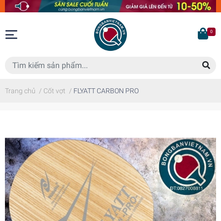
0
Trang chủ
/
Cốt vợt
/
FLYATT CARBON PRO