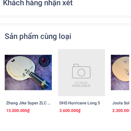
Khách hàng nhận xét
Sản phẩm cùng loại
Zhang Jike Super ZLC -
DHS Hurricane Long 5
Joola Sol
Ngừng Sản Xuất
15.000.000₫
3.600.000₫
2.300.00