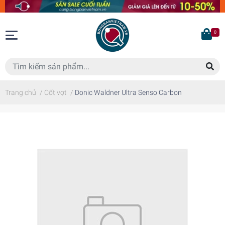
0
Trang chủ
/
Cốt vợt
/
Donic Waldner Ultra Senso Carbon