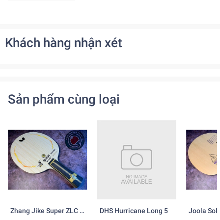
Khách hàng nhận xét
Sản phẩm cùng loại
Zhang Jike Super ZLC -
DHS Hurricane Long 5
Joola Sol
Ngừng Sản Xuất