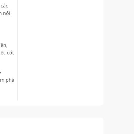
 các
m nổi
iên,
iếc cốt
ê
hám phá