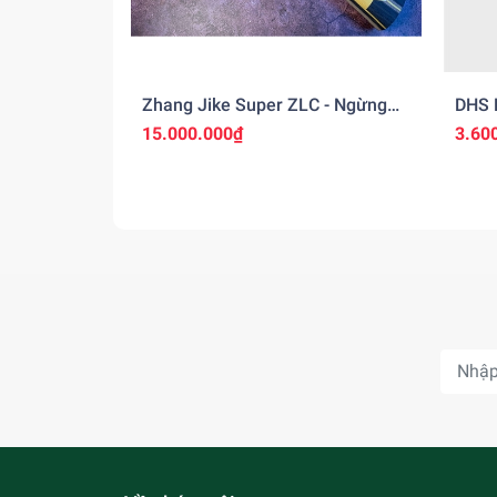
Zhang Jike Super ZLC - Ngừng
DHS 
Sản Xuất
15.000.000₫
3.60