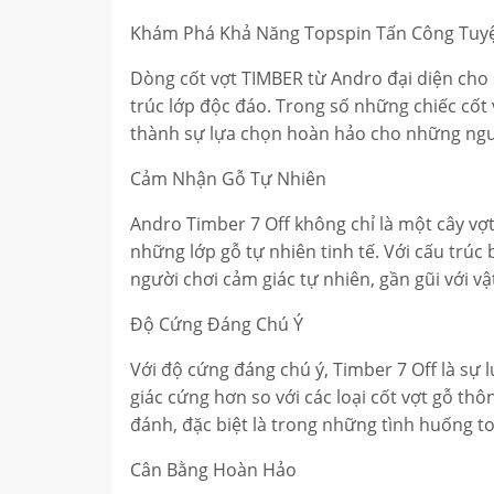
Khám Phá Khả Năng Topspin Tấn Công Tuyệ
Dòng cốt vợt TIMBER từ Andro đại diện cho s
trúc lớp độc đáo. Trong số những chiếc cốt 
thành sự lựa chọn hoàn hảo cho những ngườ
Cảm Nhận Gỗ Tự Nhiên
Andro Timber 7 Off không chỉ là một cây vợ
những lớp gỗ tự nhiên tinh tế. Với cấu trú
người chơi cảm giác tự nhiên, gần gũi với v
Độ Cứng Đáng Chú Ý
Với độ cứng đáng chú ý, Timber 7 Off là s
giác cứng hơn so với các loại cốt vợt gỗ t
đánh, đặc biệt là trong những tình huống t
Cân Bằng Hoàn Hảo