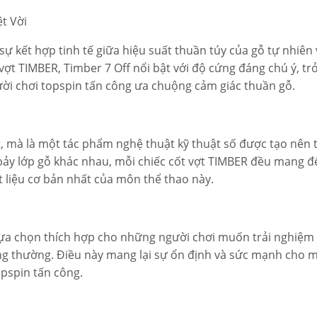
t Vời
ự kết hợp tinh tế giữa hiệu suất thuần túy của gỗ tự nhiên
vợt TIMBER, Timber 7 Off nổi bật với độ cứng đáng chú ý, tr
i chơi topspin tấn công ưa chuộng cảm giác thuần gỗ.
t, mà là một tác phẩm nghệ thuật kỹ thuật số được tạo nên 
c bảy lớp gỗ khác nhau, mỗi chiếc cốt vợt TIMBER đều mang 
ật liệu cơ bản nhất của môn thể thao này.
ự lựa chọn thích hợp cho những người chơi muốn trải nghiệ
hông thường. Điều này mang lại sự ổn định và sức mạnh cho m
opspin tấn công.