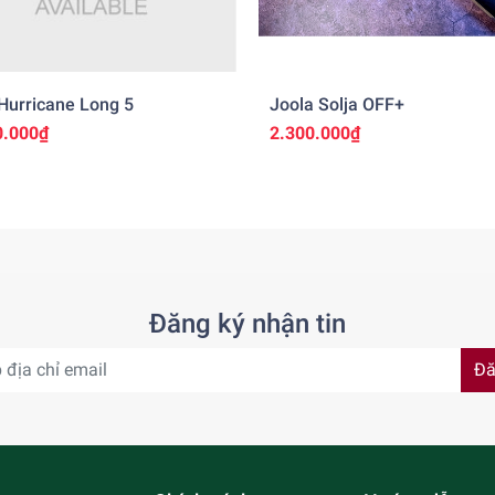
Hurricane Long 5
Joola Solja OFF+
0.000₫
2.300.000₫
Đăng ký nhận tin
Đă