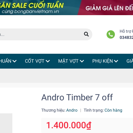
Hỗ trợ
03483
HUẨN
CỐT VỢT
MẶT VỢT
PHỤ KIỆN
GI
Andro Timber 7 off
Thương hiệu:
Andro
|
Tình trạng:
Còn hàng
1.400.000₫