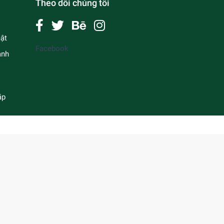
Theo dõi chúng tôi
ật
Facebook
anh
ặp