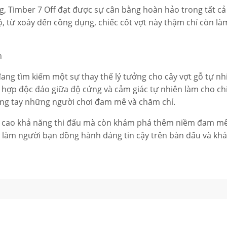
ống, Timber 7 Off đạt được sự cân bằng hoàn hảo trong tất cả
, từ xoáy đến công dụng, chiếc cốt vợt này thậm chí còn là
n
ang tìm kiếm một sự thay thế lý tưởng cho cây vợt gỗ tự nh
t hợp độc đáo giữa độ cứng và cảm giác tự nhiên làm cho ch
rong tay những người chơi đam mê và chăm chỉ.
ng cao khả năng thi đấu mà còn khám phá thêm niềm đam m
ày làm người bạn đồng hành đáng tin cậy trên bàn đấu và k