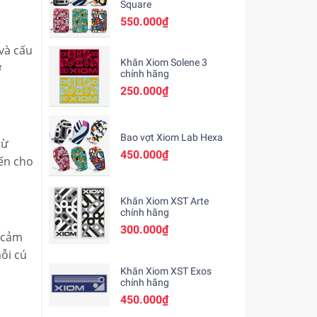
Square
550.000₫
 và cấu
Khăn Xiom Solene 3
ở
chính hãng
250.000₫
Bao vợt Xiom Lab Hexa
từ
450.000₫
đến cho
Khăn Xiom XST Arte
chính hãng
300.000₫
m cảm
ỗi cú
Khăn Xiom XST Exos
chính hãng
450.000₫