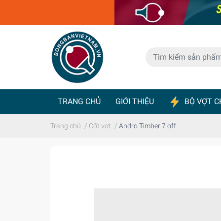
TRANG CHỦ
GIỚI THIỆU
BỘ VỢT C
BÀN BÓNG BÀN
MÁY BẮN BÓNG
Trang chủ
/
Cốt vợt
/
Andro Timber 7 off