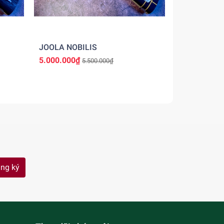
JOOLA NOBILIS
Andro Treib
5.000.000₫
2.550.000₫
5.500.000₫
ng ký