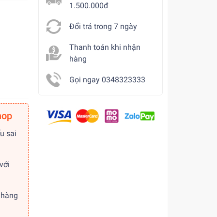
1.500.000đ
Đổi trả trong 7 ngày
Thanh toán khi nhận
hàng
Gọi ngay 0348323333
hop
u sai
với
 hàng