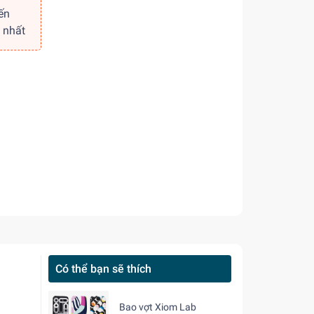
ến
 nhất
Có thể bạn sẽ thích
Bao vợt Xiom Lab