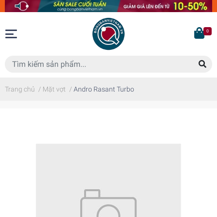
0
Trang chủ
/
Mặt vợt
/
Andro Rasant Turbo