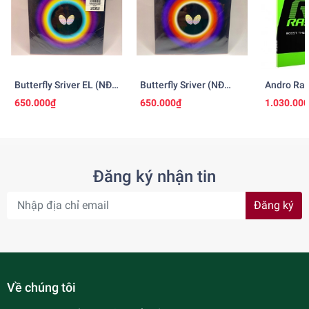
Butterfly Sriver EL (NĐ
Butterfly Sriver (NĐ
Andro Ras
Nhật)
Nhật)
650.000₫
650.000₫
1.030.00
Đăng ký nhận tin
Đăng ký
Về chúng tôi