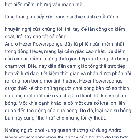
bọt biển mềm, nhưng vẫn mạnh mẽ
tăng thời gian tiếp xúc bóng cải thiện tính chất đánh
khuyến nghị của chúng tôi: trái tay để tấn công có kiểm
soát, trái tay cho tất cả cộng
Andro Hexer Powersponge, đây là phiên bản mềm nhất
trong dòng Hexer, mang lại cảm giác cao nhất. Ưu điểm
của cao su mềm là tăng thời gian tiếp xúc bóng khi bóng
chạm vợt. Điều này dẫn đến cảm giác tổng thể trực tiếp
hơn về lưỡi dao, tiết kiệm thời gian và nhận được phản hồi
rõ ràng hơn trong mọi tình huống. Hexer Powersponge
được thiết kế cho những người chơi bóng bàn có sở thích
sử dụng mặt mút mềm và cho âm thanh tốt khi va chạm
bóng. Một khía cạnh khác là có một cửa sổ khá lớn liên
quan đến tác động của quả bóng. Do đó, loại cao su bóng
bàn này cũng “tha thứ” cho những lỗi kỹ thuật.
Những người chơi xung quanh thường sử dụng Andro
Hexer Powerspongetrên thuận tay của họ (tốc độ lớn hơn