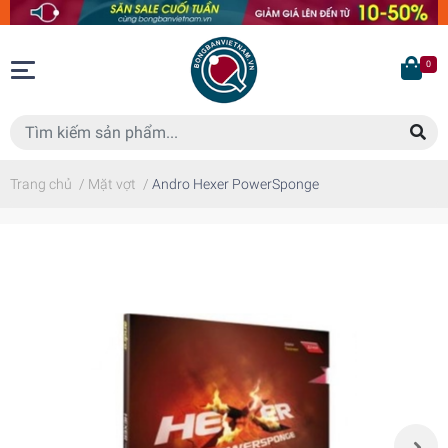
0
Trang chủ
/
Mặt vợt
/
Andro Hexer PowerSponge