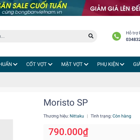
Hỗ trợ
03483
HUẨN
CỐT VỢT
MẶT VỢT
PHỤ KIỆN
GI
Moristo SP
Thương hiệu:
Nittaku
|
Tình trạng:
Còn hàng
790.000₫