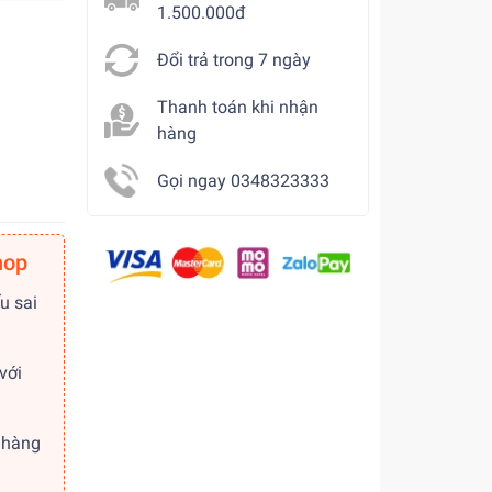
1.500.000đ
Đổi trả trong 7 ngày
Thanh toán khi nhận
hàng
Gọi ngay 0348323333
hop
u sai
với
 hàng