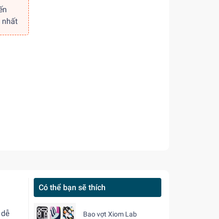
ến
 nhất
Có thể bạn sẽ thích
 dễ
Bao vợt Xiom Lab