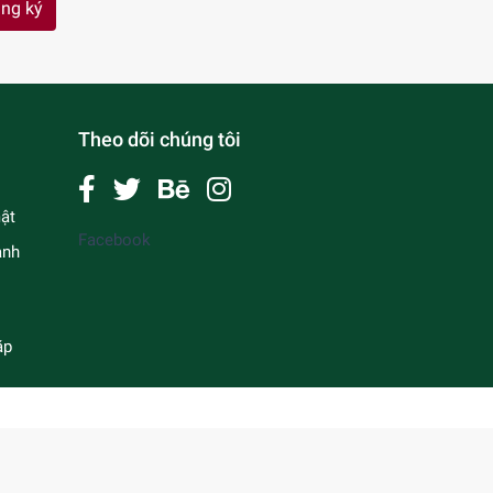
ng ký
Theo dõi chúng tôi
ật
Facebook
anh
ặp