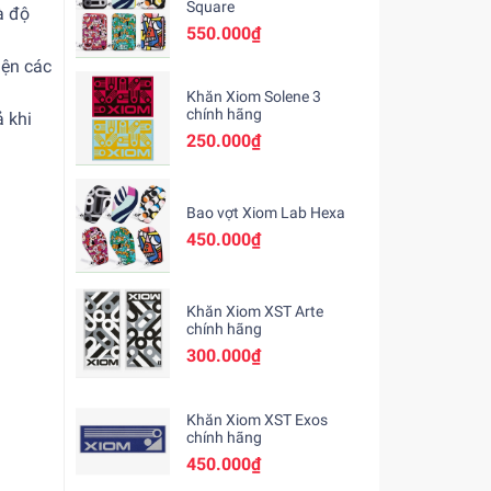
Square
à độ
550.000₫
iện các
Khăn Xiom Solene 3
chính hãng
 khi
250.000₫
Bao vợt Xiom Lab Hexa
450.000₫
Khăn Xiom XST Arte
chính hãng
300.000₫
Khăn Xiom XST Exos
chính hãng
450.000₫