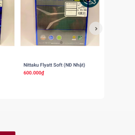
Nittaku Flyatt Soft (NĐ Nhật)
Nittaku Fast
600.000₫
850.000₫