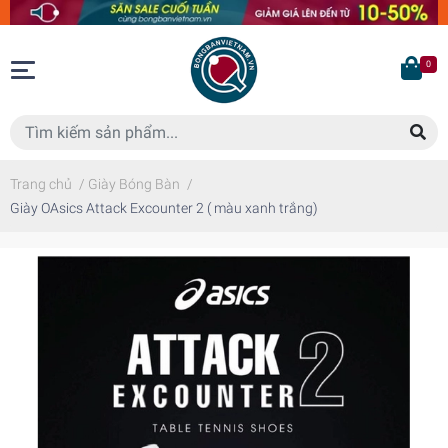
0
Trang chủ
/
Giày Bóng Bàn
/
Giày OAsics Attack Excounter 2 ( màu xanh trắng)