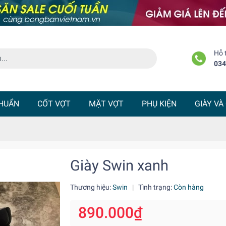
Hỗ 
034
HUẨN
CỐT VỢT
MẶT VỢT
PHỤ KIỆN
GIÀY VÀ
Giày Swin xanh
Thương hiệu:
Swin
|
Tình trạng:
Còn hàng
890.000₫