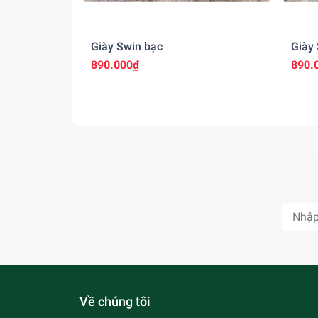
Giày Swin bạc
Giày
890.000₫
890.
Về chúng tôi