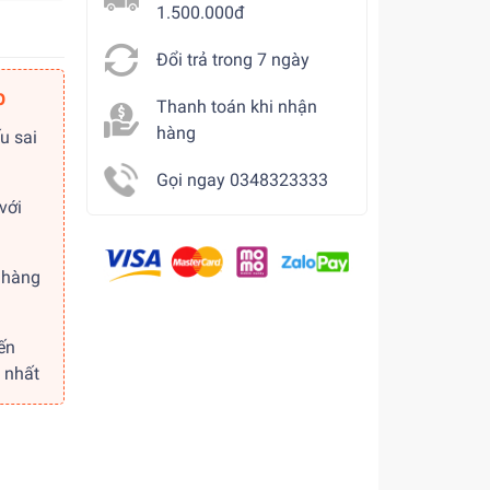
1.500.000đ
Đổi trả trong 7 ngày
p
Thanh toán khi nhận
hàng
u sai
Gọi ngay 0348323333
với
 hàng
ến
 nhất