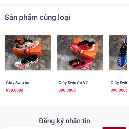
Sản phẩm cùng loại
Giày Swin bạc
Giày Swin đỏ V2
Giày Swin
890.000₫
890.000₫
890.000₫
Đăng ký nhận tin