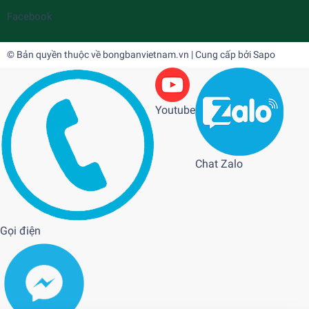
Facebook
© Bản quyền thuộc về
bongbanvietnam.vn
| Cung cấp bởi
Sapo
Youtube
Chat Zalo
Gọi điện
Giày Mizuno Crossmatch Plio EV
1.490.000₫
undefined