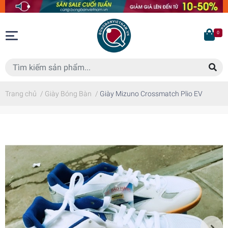
0
Trang chủ
/
Giày Bóng Bàn
/
Giày Mizuno Crossmatch Plio EV