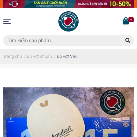
0
Trang chủ
/
Bộ vợt chuẩn
/
Bộ vợt V96