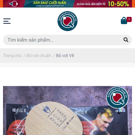
0
Trang chủ
/
Bộ vợt chuẩn
/
Bộ vợt V8