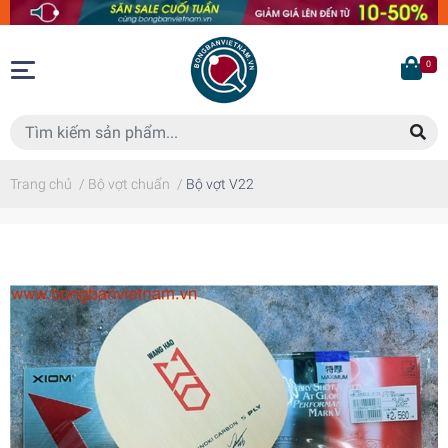
0
Trang chủ
/
Bộ vợt chuẩn
/
Bộ vợt V22