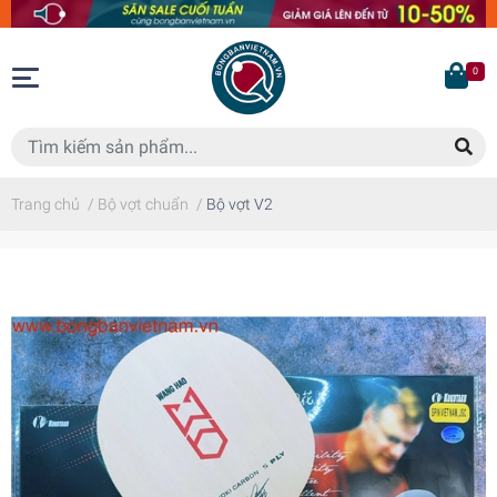
0
Trang chủ
/
Bộ vợt chuẩn
/
Bộ vợt V2