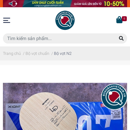
0
Trang chủ
/
Bộ vợt chuẩn
/
Bộ vợt N2