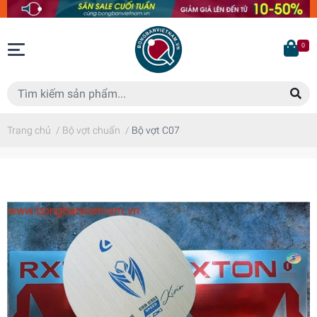
0
Trang chủ
/
Bộ vợt chuẩn
/
Bộ vợt C07