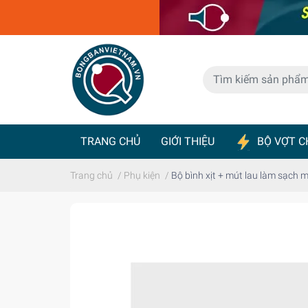
TRANG CHỦ
GIỚI THIỆU
BỘ VỢT C
BÀN BÓNG BÀN
MÁY BẮN BÓNG
Trang chủ
/
Phụ kiện
/
Bộ bình xịt + mút lau làm sạch m