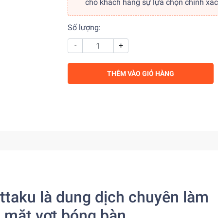
cho khách hàng sự lựa chọn chính xác
Số lượng:
-
+
THÊM VÀO GIỎ HÀNG
ittaku là dung dịch chuyên làm
o mặt vợt bóng bàn