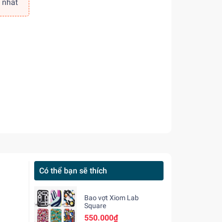
 nhất
Có thể bạn sẽ thích
Bao vợt Xiom Lab
Square
550.000₫