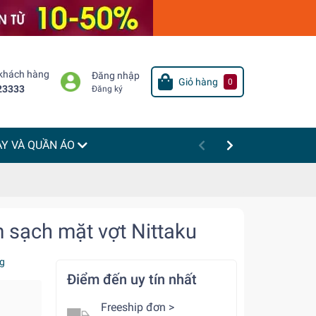
 khách hàng
Đăng nhập
Giỏ hàng
0
23333
Đăng ký
ÀY VÀ QUẦN ÁO
m sạch mặt vợt Nittaku
g
Điểm đến uy tín nhất
Freeship đơn >