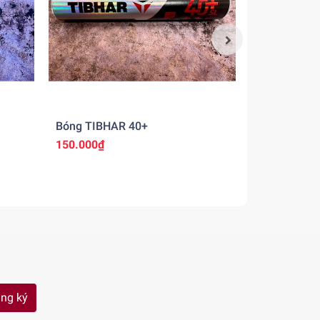
Bóng TIBHAR 40+
Viền Butterf
150.000₫
10.000₫
ng ký