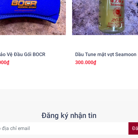
Bảo Vệ Đầu Gối BOCR
Dầu Tune mặt vợt Seamoon
000₫
300.000₫
Đăng ký nhận tin
Đă