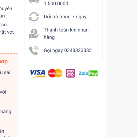
1.500.000đ
chuyên
bàn
Đổi trả trong 7 ngày
cao
Thanh toán khi nhận
mặt vợt
hàng
Gọi ngay 0348323333
hop
u sai
với
 hàng
ến