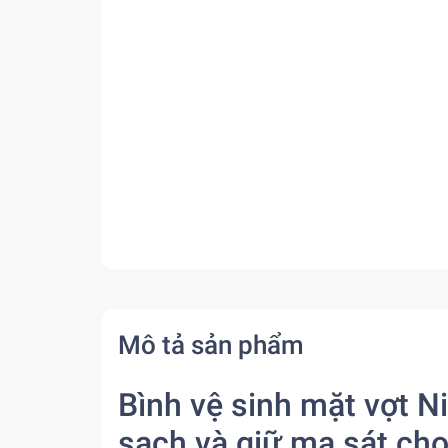
Mô tả sản phẩm
Bình vệ sinh mặt vợt N
sạch và giữ ma sát ch