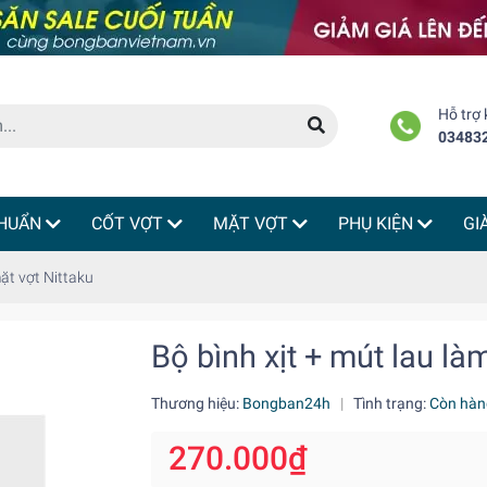
Hỗ trợ
03483
HUẨN
CỐT VỢT
MẶT VỢT
PHỤ KIỆN
GI
ặt vợt Nittaku
Bộ bình xịt + mút lau là
Thương hiệu:
Bongban24h
|
Tình trạng:
Còn hàn
270.000₫