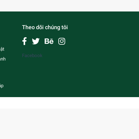
Theo dõi chúng tôi
ật
Facebook
anh
ặp