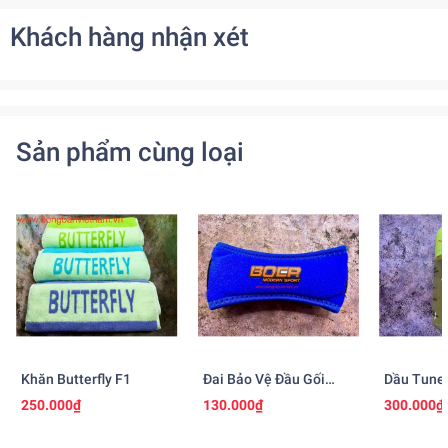
Khách hàng nhận xét
Sản phẩm cùng loại
Khăn Butterfly F1
Đai Bảo Vệ Đầu Gối
Dầu Tune 
BOCR
Seamoon
250.000₫
130.000₫
300.000₫