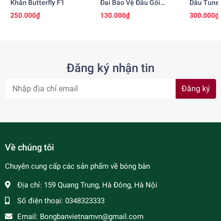
Khăn Butterfly F1
Đai Bảo Vệ Đầu Gối
Dầu Tune 
BOCR
Seamoon
250.000₫
130.000₫
300.000₫
Đăng ký nhận tin
Đăng ký
Về chúng tôi
Chuyên cung cấp các sản phẩm về bóng bàn
Địa chỉ:
159 Quang Trung, Hà Đông, Hà Nội
Số điện thoại:
0348323333
Email:
Bongbanvietnamvn@gmail.com