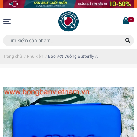
0
Trang chủ
/
Phụ kiện
/
Bao Vợt Vuông Butterfly A1