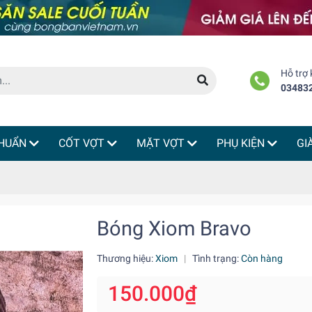
Hỗ trợ
03483
HUẨN
CỐT VỢT
MẶT VỢT
PHỤ KIỆN
GI
Bóng Xiom Bravo
Thương hiệu:
Xiom
|
Tình trạng:
Còn hàng
150.000₫