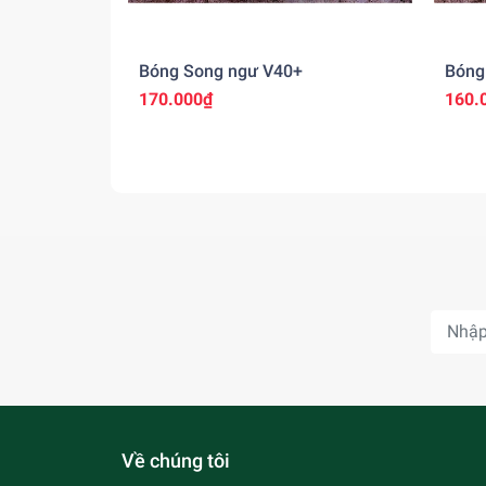
Bóng Song ngư V40+
Bóng
170.000₫
160.
Về chúng tôi