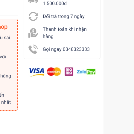
1.500.000đ
Đổi trả trong 7 ngày
hop
Thanh toán khi nhận
hàng
u sai
Gọi ngay 0348323333
với
 hàng
ến
 nhất