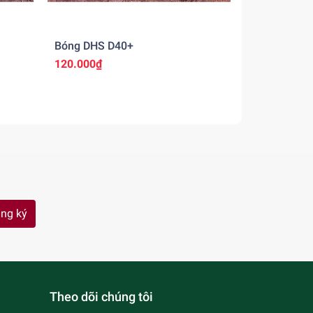
Bóng DHS D40+
Bóng UNRE
120.000₫
130.000₫
ng ký
Theo dõi chúng tôi