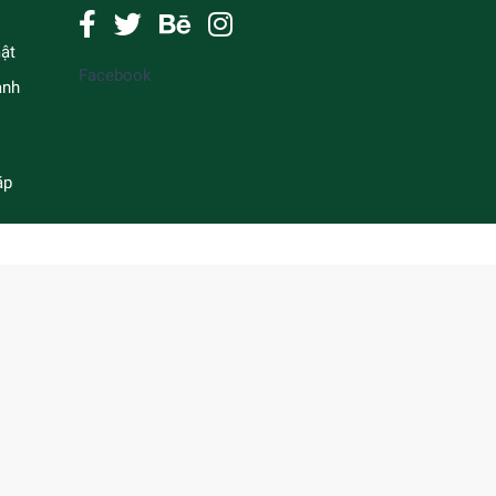
ật
Facebook
anh
ặp