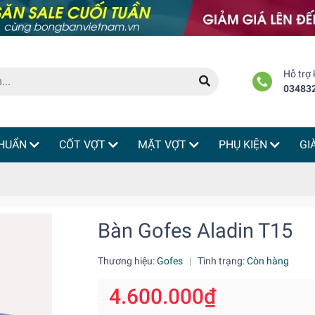
Hỗ trợ
03483
HUẨN
CỐT VỢT
MẶT VỢT
PHỤ KIỆN
GI
Bàn Gofes Aladin T15
Thương hiệu:
Gofes
|
Tình trạng:
Còn hàng
4.600.000₫