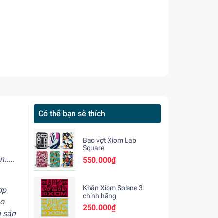
Có thể bạn sẽ thích
Bao vợt Xiom Lab
Square
....
550.000₫
Khăn Xiom Solene 3
ợp
chính hãng
ho
250.000₫
g sản