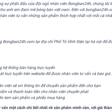
ằng sự phấn đấu của đội ngũ nhân viên Bongban24h, chúng tôi 
 cho anh em đam mê bóng bàn việt nam. Đến với bongban24h.
 nhân viên tư vấn những sản phẩm thích hợp nhất với mỗi cá nh
àng Bongban24h.com tại địa chỉ Phố Tô Vĩnh Diện tại hà nội để đ
g hệ thống bàn hàng trực tuyến
t trực tuyến trên website để được nhân viên tư vấn và báo giá
ân viên sẽ xin thông tin để chuyển sản phẩm đến cho bạn
hẩm và thanh toán tiền cho nhân viên chuyển phát
rên tem sản phẩm và phiếu mua hàng
ấn một cách chi tiết nhất về sản phẩm mình cần, với giá thà