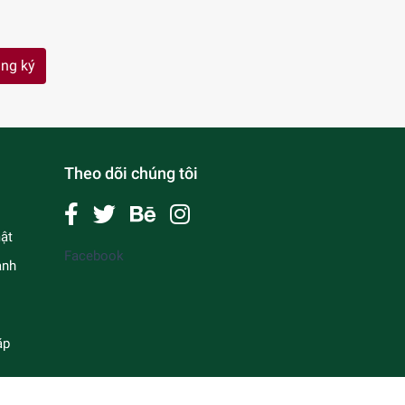
ng ký
Theo dõi chúng tôi
ật
Facebook
anh
ặp