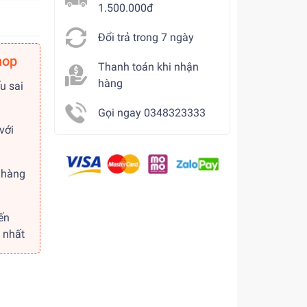
1.500.000đ
Đổi trả trong 7 ngày
hop
Thanh toán khi nhận
hàng
u sai
Gọi ngay 0348323333
với
 hàng
ến
 nhất