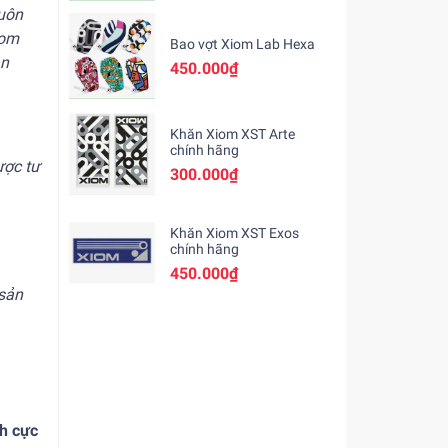
luôn
com
Bao vợt Xiom Lab Hexa
ân
450.000₫
Khăn Xiom XST Arte
chính hãng
ược tư
300.000₫
Khăn Xiom XST Exos
chính hãng
450.000₫
 sản
nh cực