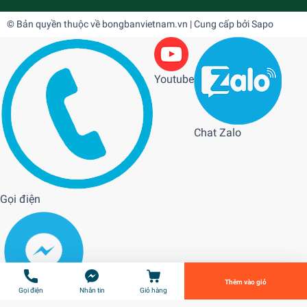
© Bản quyền thuộc về
bongbanvietnam.vn
| Cung cấp bởi
Sapo
Youtube
Chat Zalo
Bàn bóng bàn Clever T8
8.200.000₫
Gọi điện
undefined
Tiến Hành Thanh Toán
Thêm vào giỏ
Gọi điện
Nhắn tin
Giỏ hàng
Messenger