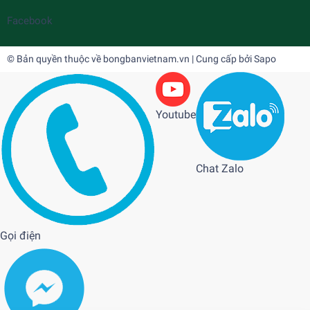
Facebook
© Bản quyền thuộc về
bongbanvietnam.vn
| Cung cấp bởi
Sapo
Youtube
Chat Zalo
Gọi điện
Bàn bóng bàn Kamito 6818
6.500.000₫
undefined