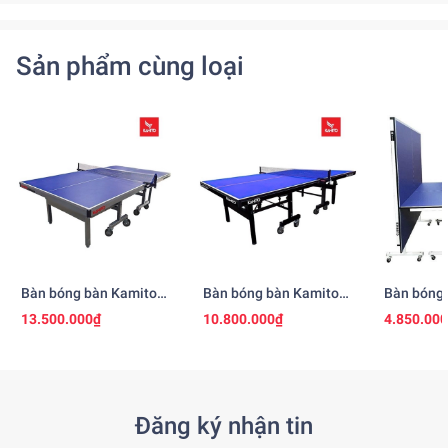
Sản phẩm cùng loại
Bàn bóng bàn Kamito
Bàn bóng bàn Kamito
Bàn bóng
Premium
6825P
6815
13.500.000₫
10.800.000₫
4.850.00
Đăng ký nhận tin