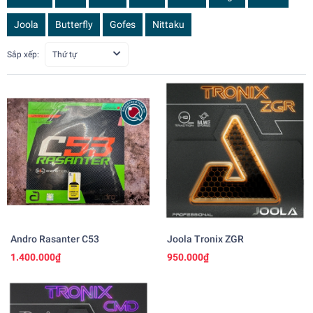
Joola
Butterfly
Gofes
Nittaku
Sắp xếp:
Thứ tự
Andro Rasanter C53
Joola Tronix ZGR
1.400.000₫
950.000₫