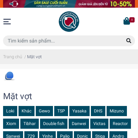
0
Trang chủ
/
Mặt vợt
Mặt vợt
Loki
Khác
Gewo
TSP
Yasaka
DHS
Mizuno
Xiom
Tibhar
Double fish
Danwei
Victas
Reactor
Sanwei
729
Yinhe
Palio
Donic
Stiga
Andro