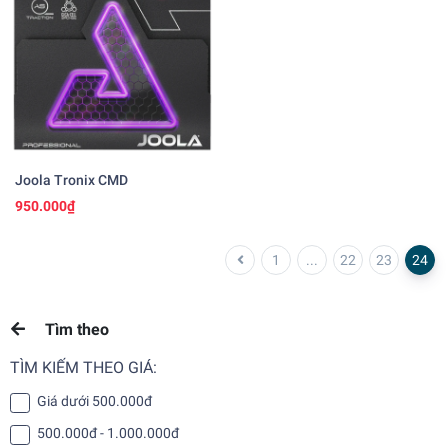
Joola Tronix CMD
950.000₫
1
...
22
23
24
Tìm theo
TÌM KIẾM THEO GIÁ:
Giá dưới 500.000đ
500.000đ - 1.000.000đ