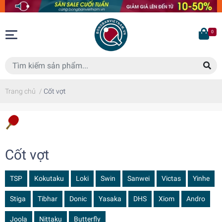
0
Trang chủ
/
Cốt vợt
Cốt vợt
TSP
Kokutaku
Loki
Swin
Sanwei
Victas
Yinhe
Stiga
Tibhar
Donic
Yasaka
DHS
Xiom
Andro
Joola
Nittaku
Butterfly