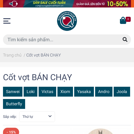
0
Trang chủ
/
Cốt vợt BÁN CHẠY
Cốt vợt BÁN CHẠY
Sanwei
Loki
Victas
Xiom
Yasaka
Andro
Joola
Butterfly
Sắp xếp:
Thứ tự
- 15%