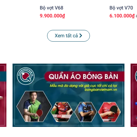
Bộ vợt V68
Bộ vợt V70
9.900.000₫
6.100.000₫
Xem tất cả