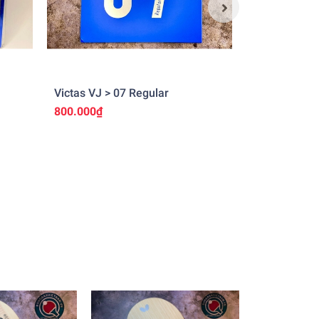
)
Victas VJ > 07 Regular
Joola Dynar
800.000₫
1.300.000₫