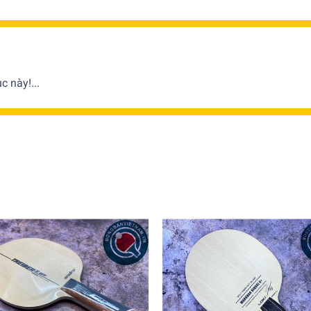
 này!...