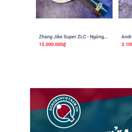
Zhang Jike Super ZLC - Ngừng
Andr
Sản Xuất
15.000.000₫
3.10