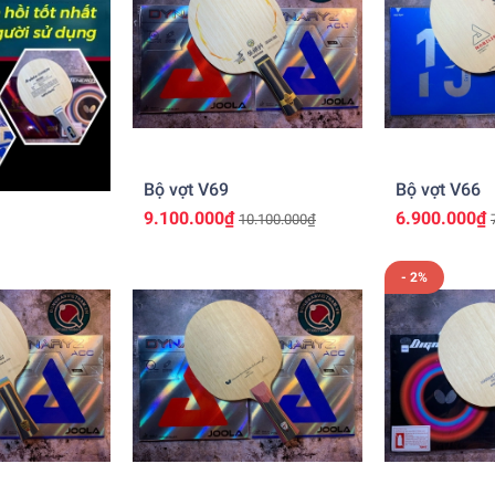
Bộ vợt V69
Bộ vợt V66
9.100.000₫
6.900.000₫
10.100.000₫
- 2%