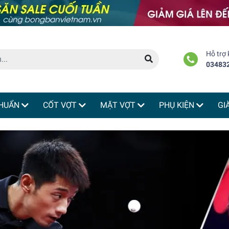
Hỗ trợ
03483
HUẨN
CỐT VỢT
MẶT VỢT
PHỤ KIỆN
GI