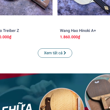
o Treiber Z
Wang Hao Hinoki A+
0.000₫
1.860.000₫
Xem tất cả