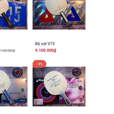
Bộ vợt V73
9.100.000₫
7.100.000₫
- 2%