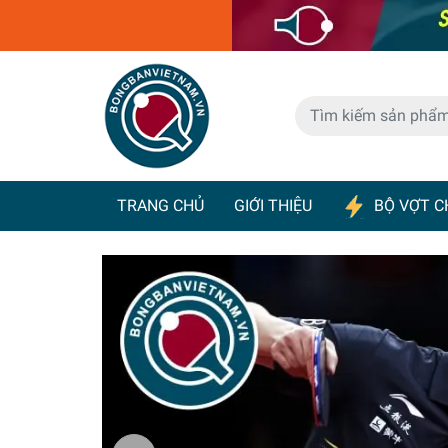
TRANG CHỦ
GIỚI THIỆU
BỘ VỢT C
BÀN BÓNG BÀN
MÁY BẮN BÓNG