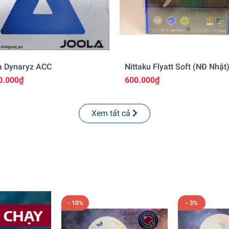
a Dynaryz ACC
Nittaku Flyatt Soft (NĐ Nhật
0.000₫
600.000₫
Xem tất cả
- 10%
- 3%